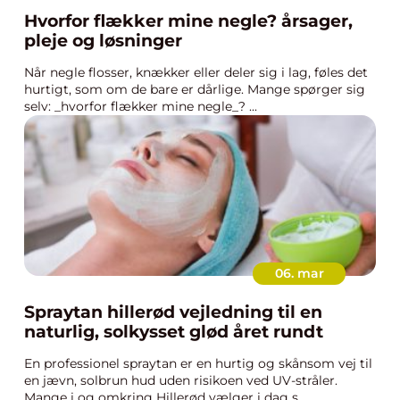
Hvorfor flækker mine negle? årsager,
pleje og løsninger
Når negle flosser, knækker eller deler sig i lag, føles det
hurtigt, som om de bare er dårlige. Mange spørger sig
selv: _hvorfor flækker mine negle_? ...
06. mar
Spraytan hillerød vejledning til en
naturlig, solkysset glød året rundt
En professionel spraytan er en hurtig og skånsom vej til
en jævn, solbrun hud uden risikoen ved UV-stråler.
Mange i og omkring Hillerød vælger i dag s...