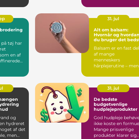
S&...
D...
sep
31. jul
 brodering
Alt om balsam:
Hvornår og hvorda
du bruger det beds
på tøj har
Balsam er en fast de
ret
af mange
 som en af
menneskers
ffinerede
hårplejerutine – men
ved du egentlig,
hvorfor ...
ul
31. jul
hængen
De bedste
ydrering
budgetvenlige
hud
hudplejeprodukter
 vand og
God hudpleje behøv
en hydreret
ikke koste en formue
noget af det
Mange prisvenlige
le, men
produkter klarer sig