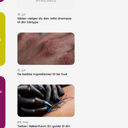
31. jul
Sådan vælger du den rette shampoo
til din hårtype
d
31. jul
De bedste ingredienser til tør hud
:
09. maj
Tattoo i København: En guide til din