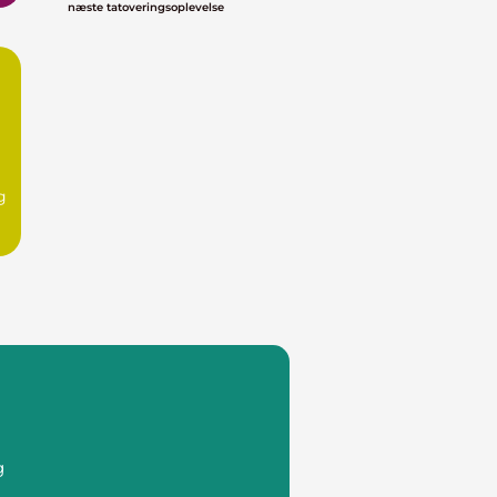
næste tatoveringsoplevelse
g
g