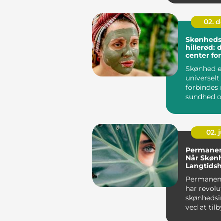
02. 
Skønhedsk
hillerød: 
center fo
og skønh
Skønhed e
universelt
forbindes
sundhed o
den maleri
02. j
Permanen
Når Skøn
Langtids
Permanen
har revolu
skønhedsi
ved at til
langvarig l