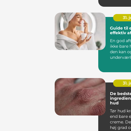
alligevel m
31. j
Guide til
effektiv a
En god aft
ikke bare 
den kan o
underværke
31. j
De bedst
ingrediens
hud
Tør hud k
end bare e
creme. Det
høj grad 