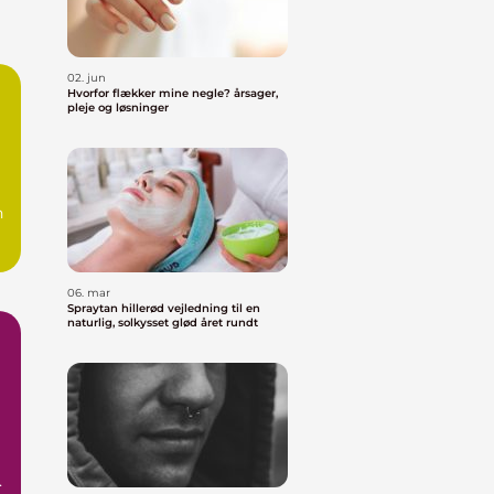
02. jun
Hvorfor flækker mine negle? årsager,
pleje og løsninger
g
n
-
06. mar
Spraytan hillerød vejledning til en
naturlig, solkysset glød året rundt
.