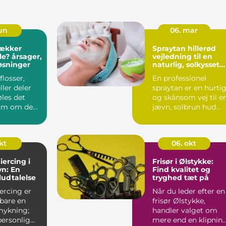
jun
06. mar
lækker
Spraytan hillerød
e? årsager,
vejledning til en
løsninger
naturlig, solkysset
glød året rundt
flosser,
En professionel
ler deler
spraytan er en hurti
føles det
og skånsom vej til e
som om de
jævn, solbrun hud
rlige.
uden risikoen ved UV
s...
kt
06. okt
ercing i
Frisør i Ølstykke:
n: En
Find kvalitet og
ludtalelse
tryghed tæt på
iercing er
Når du leder efter en
bare en
frisør Ølstykke,
mykning;
handler valget om
personlig
mere end en klipning