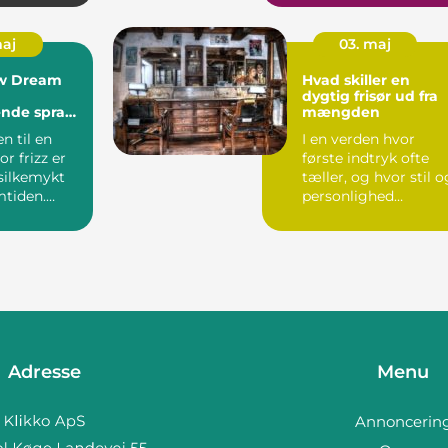
maj
03. maj
w Dream
Hvad skiller en
n
dygtig frisør ud fra
ende spray,
mængden
dler dit
 til en
I en verden hvor
or frizz er
første indtryk ofte
 silkemykt
tæller, og hvor stil o
mtiden.
personlighed
w Dream
kommer til udtryk
gennem v...
Adresse
Menu
Annoncerin