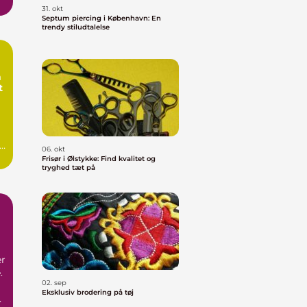
31. okt
Septum piercing i København: En
trendy stiludtalelse
n
t
l
06. okt
Frisør i Ølstykke: Find kvalitet og
tryghed tæt på
er
.
02. sep
Eksklusiv brodering på tøj