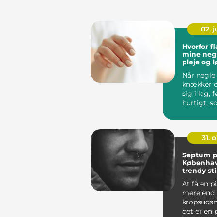
02. 
Hvorfor f
mine negl
pleje og 
Når negle 
knækker el
sig i lag, 
hurtigt, 
bare er då
Mang...
31. o
Septum pi
Københav
trendy sti
At få en p
mere end 
kropsuds
det er en 