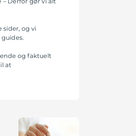
– Derfor gør vi alt
 sider, og vi
 guides.
rende og faktuelt
l at