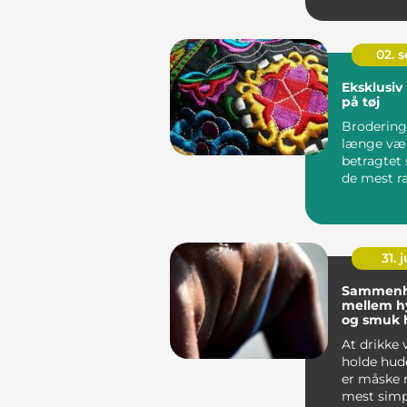
erklæring. 
02. 
Eksklusiv
på tøj
Brodering 
længe væ
betragtet
de mest ra
me...
31. j
Sammen
mellem h
og smuk 
At drikke
holde hud
er måske 
mest simp