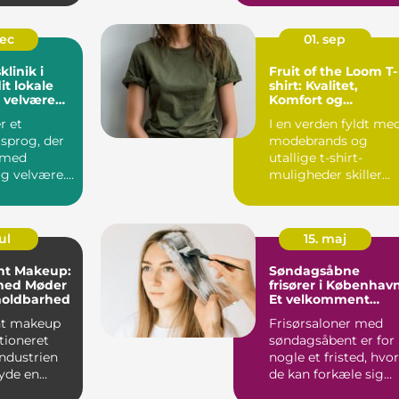
dec
01. sep
linik i
Fruit of the Loom T-
dit lokale
shirt: Kvalitet,
r velvære
Komfort og
ed
Holdbarhed
r et
I en verden fyldt me
 sprog, der
modebrands og
 med
utallige t-shirt-
g velvære. I
muligheder skiller
ske b...
Fruit of the Loom t
shirt si...
ul
15. maj
t Makeup:
Søndagsåbne
hed Møder
frisører i København
holdbarhed
Et velkomment
tilflugtssted
t makeup
Frisørsaloner med
tioneret
søndagsåbent er for
ndustrien
nogle et fristed, hvor
byde en
de kan forkæle sig
øs...
selv i slutningen af...