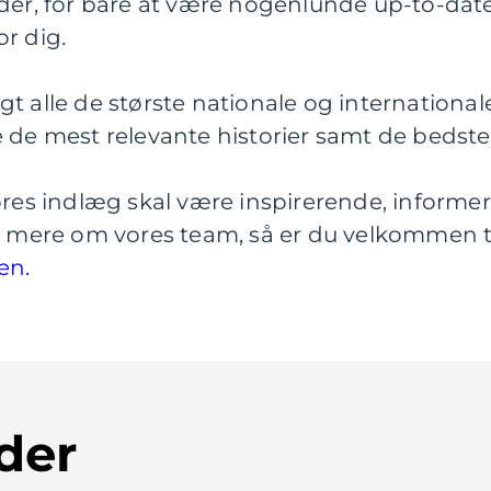
der, for bare at være nogenlunde up-to-date 
r dig.
t alle de største nationale og internationale
e de mest relevante historier samt de bedste
vores indlæg skal være inspirerende, informe
de mere om vores team, så er du velkommen ti
en.
der