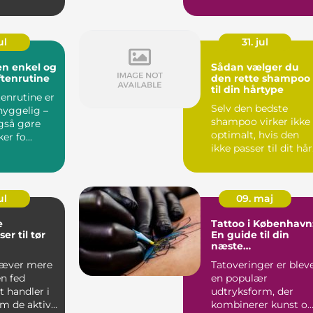
est u...
lige s&arin...
ul
31. jul
 en enkel og
Sådan vælger du
ftenrutine
den rette shampoo
til din hårtype
enrutine er
Selv den bedste
hyggelig –
shampoo virker ikke
gså gøre
optimalt, hvis den
r fo...
ikke passer til dit hår
Hår er n...
ul
09. maj
e
Tattoo i København
er til tør
En guide til din
næste
tatoveringsoplevels
ræver mere
Tatoveringer er blev
n fed
en populær
 handler i
udtryksform, der
om de aktive
kombinerer kunst o