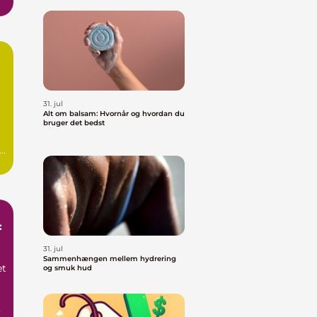
31. jul
Alt om balsam: Hvornår og hvordan du
bruger det bedst
.
:
31. jul
e
Sammenhængen mellem hydrering
et
og smuk hud
g