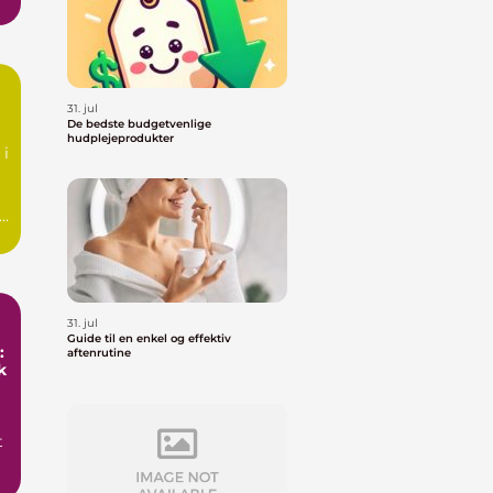
31. jul
De bedste budgetvenlige
hudplejeprodukter
 i
31. jul
Guide til en enkel og effektiv
:
aftenrutine
k
t