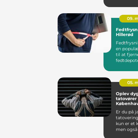
i...
09. 
Fedtfrysn
Hillerød
Fedtfrysni
en popul
til at fje
fedtdepote
v&ae...
05. 
Oplev dyg
tatovører 
Københav
guide til
Er du på j
personlig
tatovering
tatoverin
kun er et 
men også e