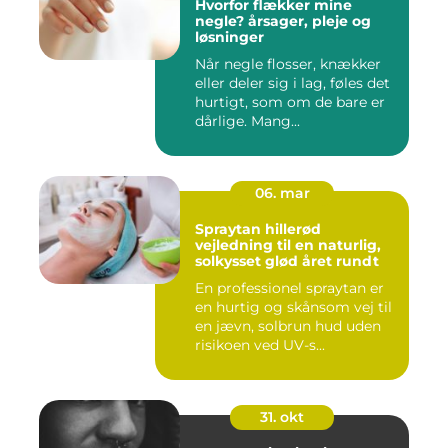
Hvorfor flækker mine
negle? årsager, pleje og
løsninger
Når negle flosser, knækker
eller deler sig i lag, føles det
hurtigt, som om de bare er
dårlige. Mang...
06. mar
Spraytan hillerød
vejledning til en naturlig,
solkysset glød året rundt
En professionel spraytan er
en hurtig og skånsom vej til
en jævn, solbrun hud uden
risikoen ved UV-s...
31. okt