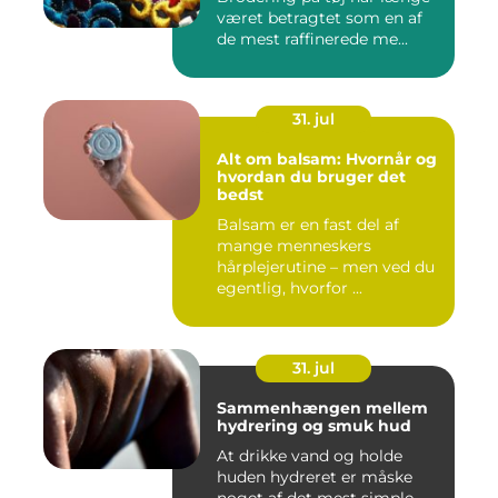
været betragtet som en af
de mest raffinerede me...
31. jul
Alt om balsam: Hvornår og
hvordan du bruger det
bedst
Balsam er en fast del af
mange menneskers
hårplejerutine – men ved du
egentlig, hvorfor ...
31. jul
Sammenhængen mellem
hydrering og smuk hud
At drikke vand og holde
huden hydreret er måske