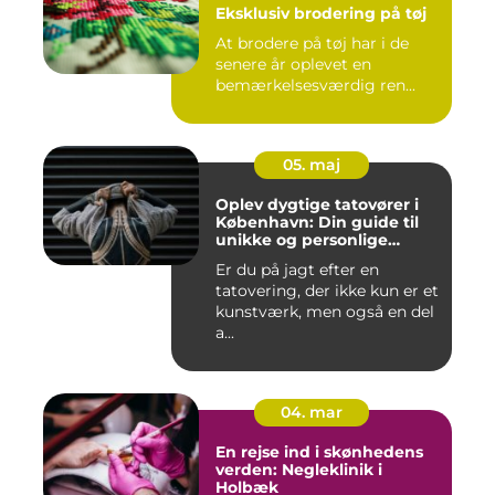
Eksklusiv brodering på tøj
At brodere på tøj har i de
senere år oplevet en
bemærkelsesværdig ren...
05. maj
Oplev dygtige tatovører i
København: Din guide til
unikke og personlige
tatoveringer
Er du på jagt efter en
tatovering, der ikke kun er et
kunstværk, men også en del
a...
04. mar
En rejse ind i skønhedens
verden: Negleklinik i
Holbæk