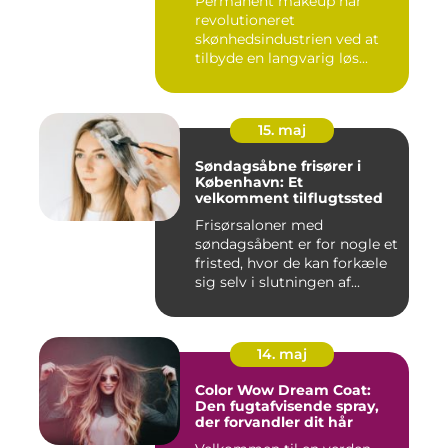
Permanent makeup har
revolutioneret
skønhedsindustrien ved at
tilbyde en langvarig løs...
15. maj
Søndagsåbne frisører i
København: Et
velkomment tilflugtssted
Frisørsaloner med
søndagsåbent er for nogle et
fristed, hvor de kan forkæle
sig selv i slutningen af...
14. maj
Color Wow Dream Coat:
Den fugtafvisende spray,
der forvandler dit hår