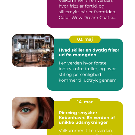
Velkommen til en verden,
hvor frizz er fortid, og
silkemykt hår er fremtiden.
Color Wow Dream Coat e...
03. maj
Hvad skiller en dygtig frisør
ud fra mængden
I en verden hvor første
indtryk ofte tæller, og hvor
stil og personlighed
kommer til udtryk gennem
v...
14. mar
Piercing smykker
København: En verden af
unikke udsmykninger
Velkommen til en verden,