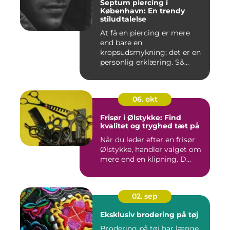
Septum piercing i
København: En trendy
stiludtalelse
At få en piercing er mere
end bare en
kropsudsmykning; det er en
personlig erklæring. S&...
06. okt
Frisør i Ølstykke: Find
kvalitet og tryghed tæt på
Når du leder efter en frisør
Ølstykke, handler valget om
mere end en klipning. D...
02. sep
Eksklusiv brodering på tøj
Brodering på tøj har længe