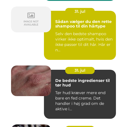
31. jul
Sådan vælger du den rette
shampoo til din hårtype
Selv den bedste shampoo
virker ikke optimalt, hvis den
ikke passer til dit hår. Hår er
n...
31. jul
De bedste ingredienser til
tør hud
Tør hud kræver mere end
bare en fed creme. Det
handler i høj grad om de
aktive i...