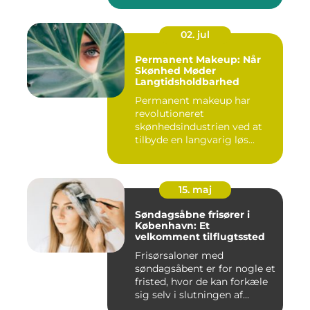
02. jul
Permanent Makeup: Når
Skønhed Møder
Langtidsholdbarhed
Permanent makeup har
revolutioneret
skønhedsindustrien ved at
tilbyde en langvarig løs...
15. maj
Søndagsåbne frisører i
København: Et
velkomment tilflugtssted
Frisørsaloner med
søndagsåbent er for nogle et
fristed, hvor de kan forkæle
sig selv i slutningen af...