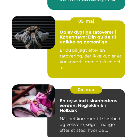
05. maj
Oplev dygtige tatovører i
København: Din guide til
unikke og personlige
tatoveringer
Er du på jagt efter en
tatovering, der ikke kun er et
kunstværk, men også en del
a...
04. mar
En rejse ind i skønhedens
verden: Negleklinik i
Holbæk
Når det kommer til skønhed
og velvære, søger mange
efter et sted, hvor de ...