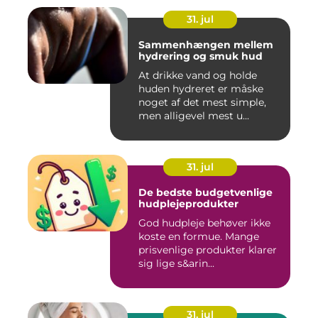
31. jul
Sammenhængen mellem
hydrering og smuk hud
At drikke vand og holde
huden hydreret er måske
noget af det mest simple,
men alligevel mest u...
31. jul
De bedste budgetvenlige
hudplejeprodukter
God hudpleje behøver ikke
koste en formue. Mange
prisvenlige produkter klarer
sig lige s&arin...
31. jul