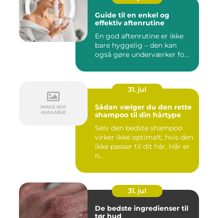
Guide til en enkel og
effektiv aftenrutine
En god aftenrutine er ikke
bare hyggelig – den kan
også gøre underværker fo...
31. jul
Sådan vælger du den rette
shampoo til din hårtype
Selv den bedste shampoo
virker ikke optimalt, hvis den
ikke passer til dit hår. Hår er
n...
31. jul
De bedste ingredienser til
tør hud