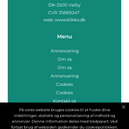
web:
www.klikko.dk
Menu
Annoncering
Om os
Om os
Annoncering
Cookies
Cookies
Kontakt os
Kontakt os
På vores website bruges cookies til at huske dine
indstillinger, statistik og personalisering af indhold og
Sitemap
annoncer. Denne information deles med tredjepart. Ved
Sitemap
fortsat brug af websiden godkender du cookiepolitikken.