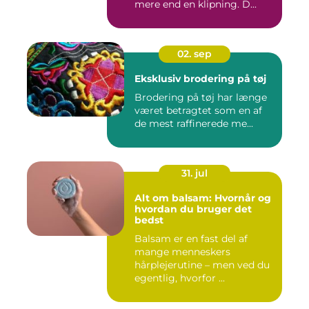
mere end en klipning. D...
02. sep
Eksklusiv brodering på tøj
Brodering på tøj har længe
været betragtet som en af
de mest raffinerede me...
31. jul
Alt om balsam: Hvornår og
hvordan du bruger det
bedst
Balsam er en fast del af
mange menneskers
hårplejerutine – men ved du
egentlig, hvorfor ...