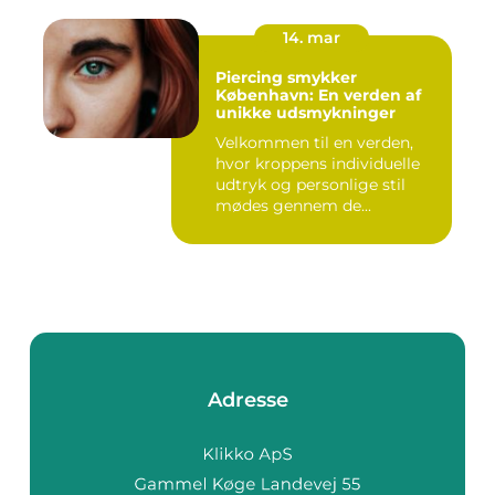
14. mar
Piercing smykker
København: En verden af
unikke udsmykninger
Velkommen til en verden,
hvor kroppens individuelle
udtryk og personlige stil
mødes gennem de...
Adresse