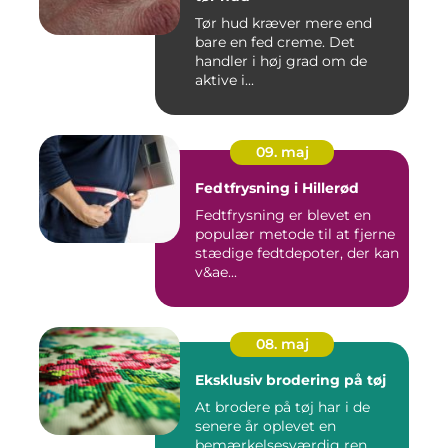
Tør hud kræver mere end
bare en fed creme. Det
handler i høj grad om de
aktive i...
09. maj
Fedtfrysning i Hillerød
Fedtfrysning er blevet en
populær metode til at fjerne
stædige fedtdepoter, der kan
v&ae...
08. maj
Eksklusiv brodering på tøj
At brodere på tøj har i de
senere år oplevet en
bemærkelsesværdig ren...