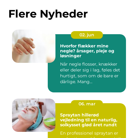
Flere Nyheder
02. jun
Hvorfor flækker mine
negle? årsager, pleje og
løsninger
Når negle flosser, knækker
eller deler sig i lag, føles det
hurtigt, som om de bare er
dårlige. Mang...
06. mar
Spraytan hillerød
vejledning til en naturlig,
solkysset glød året rundt
En professionel spraytan er