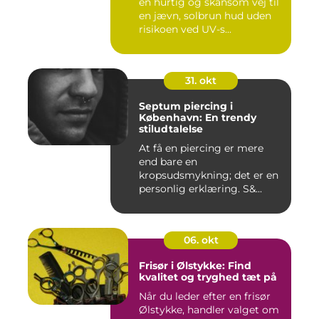
en hurtig og skånsom vej til
en jævn, solbrun hud uden
risikoen ved UV-s...
31. okt
Septum piercing i
København: En trendy
stiludtalelse
At få en piercing er mere
end bare en
kropsudsmykning; det er en
personlig erklæring. S&...
06. okt
Frisør i Ølstykke: Find
kvalitet og tryghed tæt på
Når du leder efter en frisør
Ølstykke, handler valget om