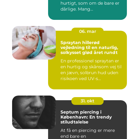
hurtigt, som om de bare er
dårlige. Mang...
06. mar
Spraytan hillerød
vejledning til en naturlig,
solkysset glød året rundt
En professionel spraytan er
en hurtig og skånsom vej til
en jævn, solbrun hud uden
risikoen ved UV-s...
31. okt
Septum piercing i
København: En trendy
stiludtalelse
At få en piercing er mere
end bare en