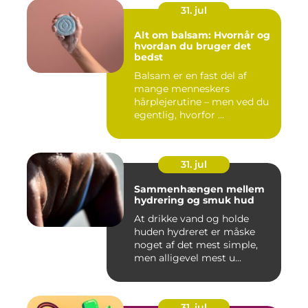
31. jul
Alt om balsam: Hvornår og
hvordan du bruger det
bedst
Balsam er en fast del af
mange menneskers
hårplejerutine – men ved du
egentlig, hvorfor ...
31. jul
Sammenhængen mellem
hydrering og smuk hud
At drikke vand og holde
huden hydreret er måske
noget af det mest simple,
men alligevel mest u...
31. jul