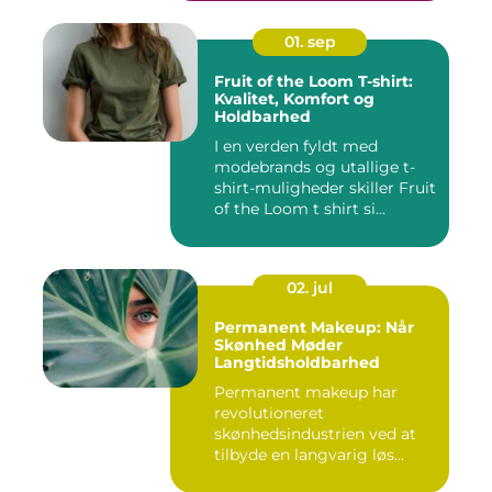
01. sep
Fruit of the Loom T-shirt:
Kvalitet, Komfort og
Holdbarhed
I en verden fyldt med
modebrands og utallige t-
shirt-muligheder skiller Fruit
of the Loom t shirt si...
02. jul
Permanent Makeup: Når
Skønhed Møder
Langtidsholdbarhed
Permanent makeup har
revolutioneret
skønhedsindustrien ved at
tilbyde en langvarig løs...