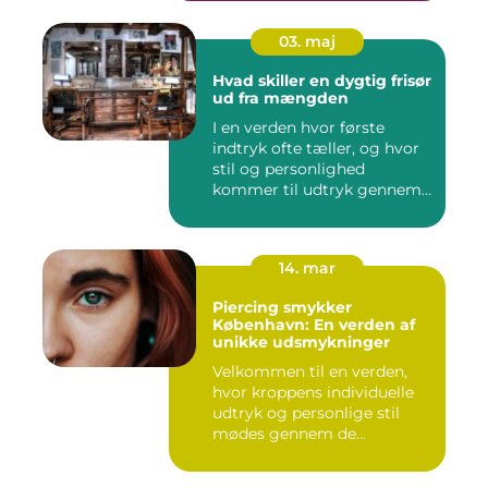
03. maj
Hvad skiller en dygtig frisør
ud fra mængden
I en verden hvor første
indtryk ofte tæller, og hvor
stil og personlighed
kommer til udtryk gennem
v...
14. mar
Piercing smykker
København: En verden af
unikke udsmykninger
Velkommen til en verden,
hvor kroppens individuelle
udtryk og personlige stil
mødes gennem de...