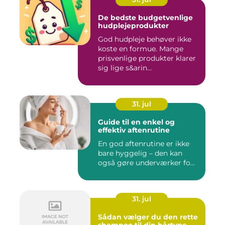
De bedste budgetvenlige
hudplejeprodukter
God hudpleje behøver ikke
koste en formue. Mange
prisvenlige produkter klarer
sig lige s&arin...
31. jul
Guide til en enkel og
effektiv aftenrutine
En god aftenrutine er ikke
bare hyggelig – den kan
også gøre underværker fo...
31. jul
Sådan vælger du den rette
shampoo til din hårtype