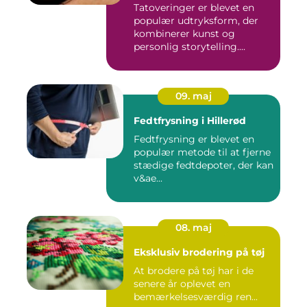
Tatoveringer er blevet en
populær udtryksform, der
kombinerer kunst og
personlig storytelling....
09. maj
Fedtfrysning i Hillerød
Fedtfrysning er blevet en
populær metode til at fjerne
stædige fedtdepoter, der kan
v&ae...
08. maj
Eksklusiv brodering på tøj
At brodere på tøj har i de
senere år oplevet en
bemærkelsesværdig ren...