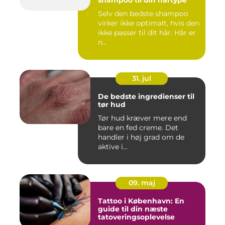
Selv den bedste shampoo
virker ikke optimalt, hvis den
ikke passer til dit hår. Hår er
n...
31. jul
De bedste ingredienser til
tør hud
Tør hud kræver mere end
bare en fed creme. Det
handler i høj grad om de
aktive i...
09. maj
Tattoo i København: En
guide til din næste
tatoveringsoplevelse