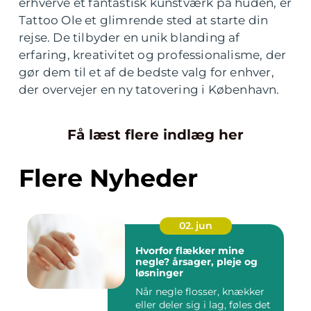
erhverve et fantastisk kunstværk på huden, er
Tattoo Ole et glimrende sted at starte din
rejse. De tilbyder en unik blanding af
erfaring, kreativitet og professionalisme, der
gør dem til et af de bedste valg for enhver,
der overvejer en ny tatovering i København.
Få læst flere indlæg her
Flere Nyheder
02. jun
Hvorfor flækker mine
negle? årsager, pleje og
løsninger
Når negle flosser, knækker
eller deler sig i lag, føles det