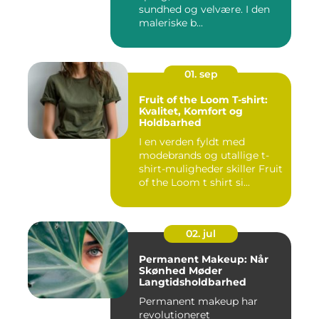
sundhed og velvære. I den
maleriske b...
01. sep
Fruit of the Loom T-shirt:
Kvalitet, Komfort og
Holdbarhed
I en verden fyldt med
modebrands og utallige t-
shirt-muligheder skiller Fruit
of the Loom t shirt si...
02. jul
Permanent Makeup: Når
Skønhed Møder
Langtidsholdbarhed
Permanent makeup har
revolutioneret