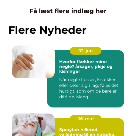
Få læst flere indlæg her
Flere Nyheder
02. jun
Hvorfor flækker mine
negle? årsager, pleje og
løsninger
Når negle flosser, knækker
eller deler sig i lag, føles det
hurtigt, som om de bare er
dårlige. Mang...
06. mar
Spraytan hillerød
vejledning til en naturlig,