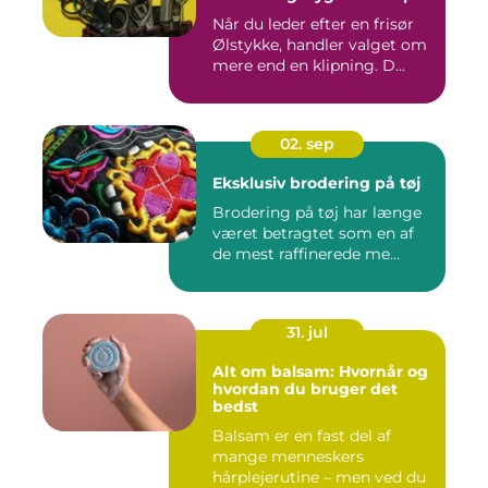
Når du leder efter en frisør
Ølstykke, handler valget om
mere end en klipning. D...
02. sep
Eksklusiv brodering på tøj
Brodering på tøj har længe
været betragtet som en af
de mest raffinerede me...
31. jul
Alt om balsam: Hvornår og
hvordan du bruger det
bedst
Balsam er en fast del af
mange menneskers
hårplejerutine – men ved du