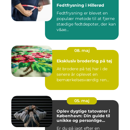
Fedtfrysning i Hillerød
Fedtfrysning er blevet en
populær metode til at fjerne
stædige fedtdepoter, der kan
v&ae...
08. maj
Eksklusiv brodering på tøj
At brodere på tøj har i de
senere år oplevet en
bemærkelsesværdig ren...
05. maj
Oplev dygtige tatovører i
København: Din guide til
unikke og personlige
tatoveringer
Er du på jagt efter en