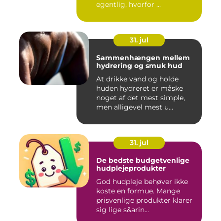
egentlig, hvorfor ...
31. jul
Sammenhængen mellem
hydrering og smuk hud
At drikke vand og holde
huden hydreret er måske
noget af det mest simple,
men alligevel mest u...
31. jul
De bedste budgetvenlige
hudplejeprodukter
God hudpleje behøver ikke
koste en formue. Mange
prisvenlige produkter klarer
sig lige s&arin...