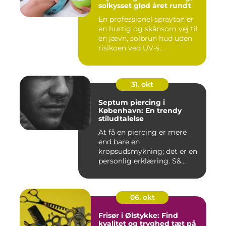
solkysset glød året rundt
En professionel spraytan er
en hurtig og skånsom vej til
en jævn, solbrun hud uden
risikoen ved UV-s...
31. okt
Septum piercing i
København: En trendy
stiludtalelse
At få en piercing er mere
end bare en
kropsudsmykning; det er en
personlig erklæring. S&...
06. okt
Frisør i Ølstykke: Find
kvalitet og tryghed tæt på