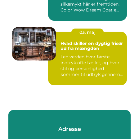
silkemykt hår er fremtiden.
Color Wow Dream Coat e...
03. maj
Hvad skiller en dygtig frisør
ud fra mængden
I en verden hvor første
indtryk ofte tæller, og hvor
stil og personlighed
kommer til udtryk gennem
v...
Adresse