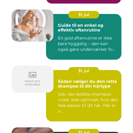
31. jul
Guide til en enkel og
effektiv aftenrutine
En god aftenrutine er ikke
bare hyggelig – den kan
også gøre underværker fo...
31. jul
Sådan vælger du den rette
shampoo til din hårtype
Selv den bedste shampoo
virker ikke optimalt, hvis den
ikke passer til dit hår. Hår er
n...
31. jul