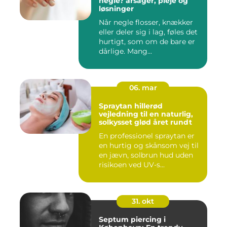
negle? årsager, pleje og
løsninger
Når negle flosser, knækker
eller deler sig i lag, føles det
hurtigt, som om de bare er
dårlige. Mang...
06. mar
Spraytan hillerød
vejledning til en naturlig,
solkysset glød året rundt
En professionel spraytan er
en hurtig og skånsom vej til
en jævn, solbrun hud uden
risikoen ved UV-s...
31. okt
Septum piercing i