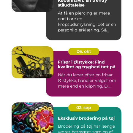
København: En trendy
stiludtalelse
At få en piercing er mere
end bare en
kropsudsmykning; det er en
personlig erklæring. S&...
06. okt
Frisør i Ølstykke: Find
kvalitet og tryghed tæt på
Når du leder efter en frisør
Ølstykke, handler valget om
mere end en klipning. D...
02. sep
Eksklusiv brodering på tøj
Brodering på tøj har længe
været betragtet som en af