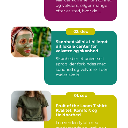
og velvære, søger mange
efter et sted, hvor de ...
02. dec
Skønhedsklinik i hillerød:
dit lokale center for
velvære og skønhed
Skønhed er et universelt
sprog, der forbindes med
sundhed og velvære. I den
maleriske b...
01. sep
Fruit of the Loom T-shirt:
Kvalitet, Komfort og
Holdbarhed
I en verden fyldt med
modebrands og utallige t-