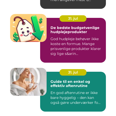
31. jul
De bedste budgetvenlige
hudplejeprodukter
God hudpleje behøver ikke
koste en formue. Mange
prisvenlige produkter klarer
sig lige s&arin...
31. jul
Guide til en enkel og
effektiv aftenrutine
En god aftenrutine er ikke
bare hyggelig – den kan
også gøre underværker fo...