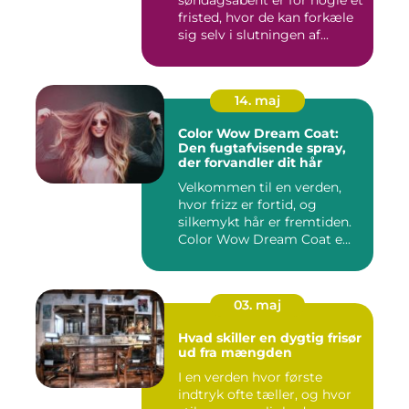
fristed, hvor de kan forkæle
sig selv i slutningen af...
14. maj
Color Wow Dream Coat:
Den fugtafvisende spray,
der forvandler dit hår
Velkommen til en verden,
hvor frizz er fortid, og
silkemykt hår er fremtiden.
Color Wow Dream Coat e...
03. maj
Hvad skiller en dygtig frisør
ud fra mængden
I en verden hvor første
indtryk ofte tæller, og hvor