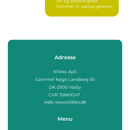
stil og personlighed
kommer til udtryk gennem
v...
Adresse
web:
www.klikko.dk
Menu