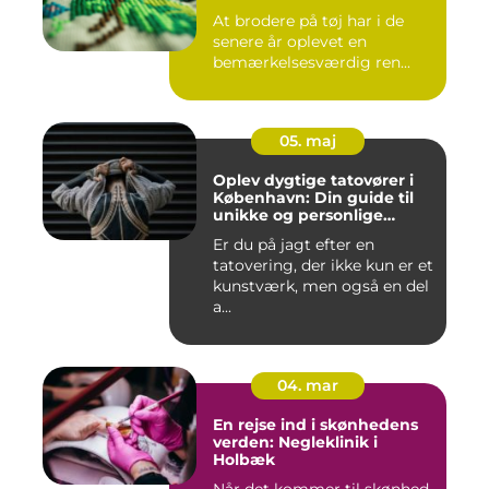
At brodere på tøj har i de
senere år oplevet en
bemærkelsesværdig ren...
05. maj
Oplev dygtige tatovører i
København: Din guide til
unikke og personlige
tatoveringer
Er du på jagt efter en
tatovering, der ikke kun er et
kunstværk, men også en del
a...
04. mar
En rejse ind i skønhedens
verden: Negleklinik i
Holbæk
Når det kommer til skønhed