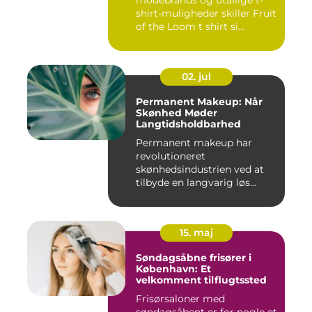
shirt-muligheder skiller Fruit
of the Loom t shirt si...
02. jul
Permanent Makeup: Når
Skønhed Møder
Langtidsholdbarhed
Permanent makeup har
revolutioneret
skønhedsindustrien ved at
tilbyde en langvarig løs...
15. maj
Søndagsåbne frisører i
København: Et
velkomment tilflugtssted
Frisørsaloner med
søndagsåbent er for nogle et