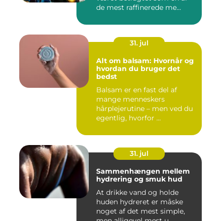
de mest raffinerede me...
31. jul
Alt om balsam: Hvornår og
hvordan du bruger det
bedst
Balsam er en fast del af
mange menneskers
hårplejerutine – men ved du
egentlig, hvorfor ...
31. jul
Sammenhængen mellem
hydrering og smuk hud
At drikke vand og holde
huden hydreret er måske
noget af det mest simple,
men alligevel mest u...