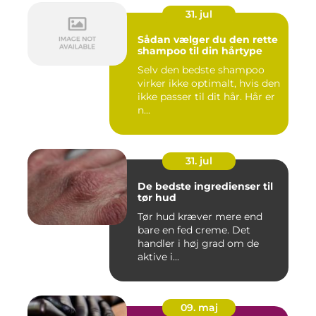
31. jul
Sådan vælger du den rette
shampoo til din hårtype
Selv den bedste shampoo
virker ikke optimalt, hvis den
ikke passer til dit hår. Hår er
n...
31. jul
De bedste ingredienser til
tør hud
Tør hud kræver mere end
bare en fed creme. Det
handler i høj grad om de
aktive i...
09. maj