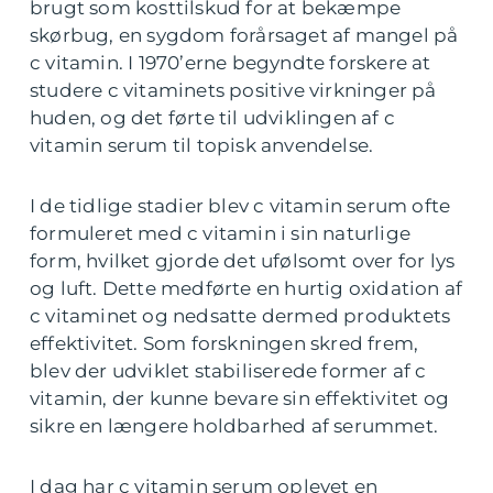
brugt som kosttilskud for at bekæmpe
skørbug, en sygdom forårsaget af mangel på
c vitamin. I 1970’erne begyndte forskere at
studere c vitaminets positive virkninger på
huden, og det førte til udviklingen af c
vitamin serum til topisk anvendelse.
I de tidlige stadier blev c vitamin serum ofte
formuleret med c vitamin i sin naturlige
form, hvilket gjorde det ufølsomt over for lys
og luft. Dette medførte en hurtig oxidation af
c vitaminet og nedsatte dermed produktets
effektivitet. Som forskningen skred frem,
blev der udviklet stabiliserede former af c
vitamin, der kunne bevare sin effektivitet og
sikre en længere holdbarhed af serummet.
I dag har c vitamin serum oplevet en