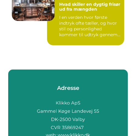
Hvad skiller en dygtig frisør
ud fra mængden
I en verden hvor første
indtryk ofte tæller, og hvor
stil og personlighed
kommer til udtryk gennem
v...
Adresse
web:
www.klikko.dk