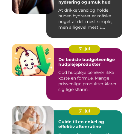
hydrering og smuk hud
At drikke vand og holde
huden hydreret er måske
noget af det mest simple,
men alligevel mest u...
31. jul
De bedste budgetvenlige
hudplejeprodukter
God hudpleje behøver ikke
koste en formue. Mange
prisvenlige produkter klarer
sig lige s&arin...
31. jul
Guide til en enkel og
effektiv aftenrutine