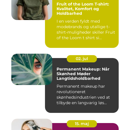
Fruit of the Loom T-shirt:
Kvalitet, Komfort og
Holdbarhed
I en verden fyldt med
modebrands og utallige t-
shirt-muligheder skiller Fruit
of the Loom t shirt si...
02. jul
Permanent Makeup: Når
Skønhed Møder
Langtidsholdbarhed
Permanent makeup har
revolutioneret
skønhedsindustrien ved at
tilbyde en langvarig løs...
15. maj