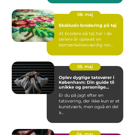
08. maj
Eksklusiv brodering på tøj
At brodere på tøj har i de
senere år oplevet en
bemærkelsesværdig ren...
05. maj
Oplev dygtige tatovører i
København: Din guide til
unikke og personlige
tatoveringer
Er du på jagt efter en
tatovering, der ikke kun er et
kunstværk, men også en del
a...
04. mar