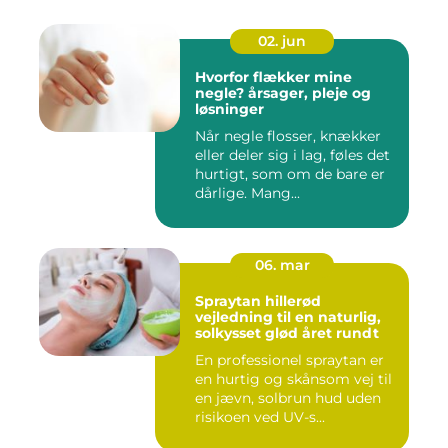
02. jun
Hvorfor flækker mine
negle? årsager, pleje og
løsninger
Når negle flosser, knækker
eller deler sig i lag, føles det
hurtigt, som om de bare er
dårlige. Mang...
06. mar
Spraytan hillerød
vejledning til en naturlig,
solkysset glød året rundt
En professionel spraytan er
en hurtig og skånsom vej til
en jævn, solbrun hud uden
risikoen ved UV-s...