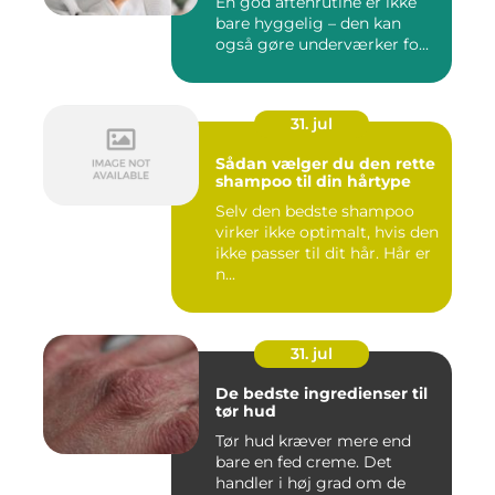
En god aftenrutine er ikke
bare hyggelig – den kan
også gøre underværker fo...
31. jul
Sådan vælger du den rette
shampoo til din hårtype
Selv den bedste shampoo
virker ikke optimalt, hvis den
ikke passer til dit hår. Hår er
n...
31. jul
De bedste ingredienser til
tør hud
Tør hud kræver mere end
bare en fed creme. Det
handler i høj grad om de