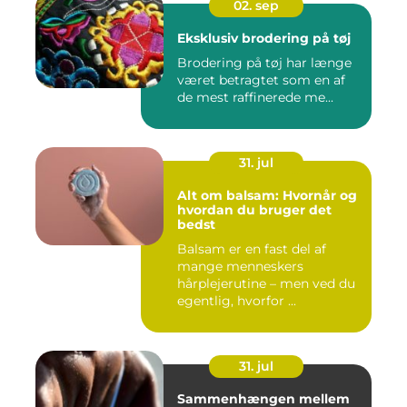
02. sep
Eksklusiv brodering på tøj
Brodering på tøj har længe
været betragtet som en af
de mest raffinerede me...
31. jul
Alt om balsam: Hvornår og
hvordan du bruger det
bedst
Balsam er en fast del af
mange menneskers
hårplejerutine – men ved du
egentlig, hvorfor ...
31. jul
Sammenhængen mellem