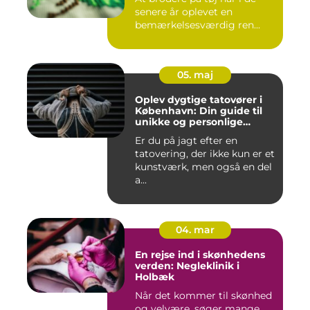
senere år oplevet en
bemærkelsesværdig ren...
05. maj
Oplev dygtige tatovører i
København: Din guide til
unikke og personlige
tatoveringer
Er du på jagt efter en
tatovering, der ikke kun er et
kunstværk, men også en del
a...
04. mar
En rejse ind i skønhedens
verden: Negleklinik i
Holbæk
Når det kommer til skønhed
og velvære, søger mange