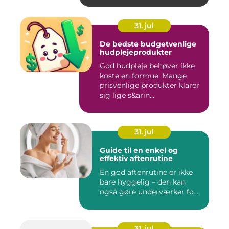
31. jul
De bedste budgetvenlige
hudplejeprodukter
God hudpleje behøver ikke
koste en formue. Mange
prisvenlige produkter klarer
sig lige s&arin...
31. jul
Guide til en enkel og
effektiv aftenrutine
En god aftenrutine er ikke
bare hyggelig – den kan
også gøre underværker fo...
31. jul