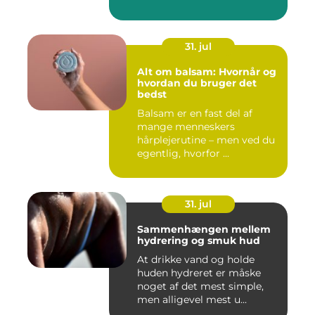
31. jul
Alt om balsam: Hvornår og
hvordan du bruger det
bedst
Balsam er en fast del af
mange menneskers
hårplejerutine – men ved du
egentlig, hvorfor ...
31. jul
Sammenhængen mellem
hydrering og smuk hud
At drikke vand og holde
huden hydreret er måske
noget af det mest simple,
men alligevel mest u...