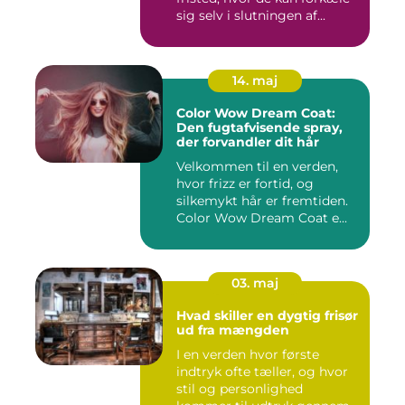
sig selv i slutningen af...
14. maj
Color Wow Dream Coat:
Den fugtafvisende spray,
der forvandler dit hår
Velkommen til en verden,
hvor frizz er fortid, og
silkemykt hår er fremtiden.
Color Wow Dream Coat e...
03. maj
Hvad skiller en dygtig frisør
ud fra mængden
I en verden hvor første
indtryk ofte tæller, og hvor
stil og personlighed