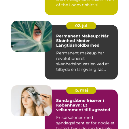
of the Loom t shirt si...
02. jul
Permanent Makeup: Når
Skønhed Møder
Langtidsholdbarhed
Permanent makeup har
revolutioneret
skønhedsindustrien ved at
tilbyde en langvarig løs...
15. maj
Søndagsåbne frisører i
København: Et
velkomment tilflugtssted
Frisørsaloner med
søndagsåbent er for nogle et
fristed, hvor de kan forkæle