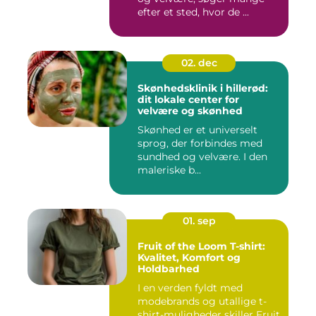
efter et sted, hvor de ...
02. dec
Skønhedsklinik i hillerød:
dit lokale center for
velvære og skønhed
Skønhed er et universelt
sprog, der forbindes med
sundhed og velvære. I den
maleriske b...
01. sep
Fruit of the Loom T-shirt:
Kvalitet, Komfort og
Holdbarhed
I en verden fyldt med
modebrands og utallige t-
shirt-muligheder skiller Fruit