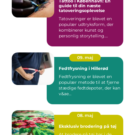
Tattoo i København: En
guide til din næste
tatoveringsoplevelse
Tatoveringer er blevet en
populær udtryksform, der
kombinerer kunst og
personlig storytelling....
09. maj
Fedtfrysning i Hillerød
Fedtfrysning er blevet en
populær metode til at fjerne
stædige fedtdepoter, der kan
v&ae...
08. maj
Eksklusiv brodering på tøj
At brodere på tøj har i de