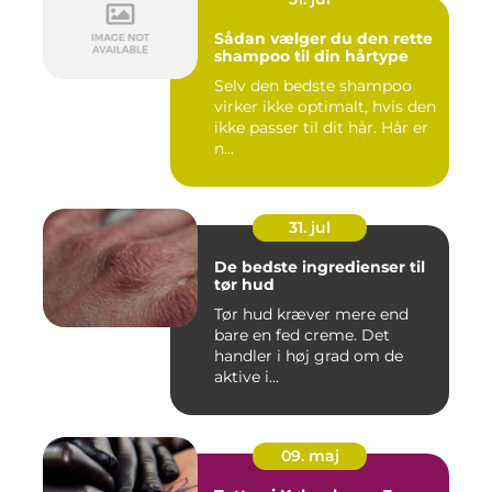
Sådan vælger du den rette
shampoo til din hårtype
Selv den bedste shampoo
virker ikke optimalt, hvis den
ikke passer til dit hår. Hår er
n...
31. jul
De bedste ingredienser til
tør hud
Tør hud kræver mere end
bare en fed creme. Det
handler i høj grad om de
aktive i...
09. maj