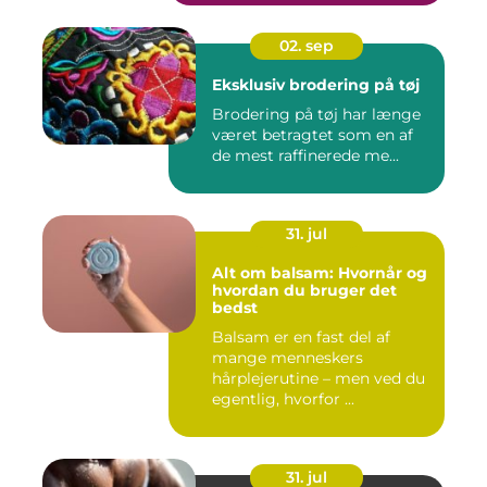
02. sep
Eksklusiv brodering på tøj
Brodering på tøj har længe
været betragtet som en af
de mest raffinerede me...
31. jul
Alt om balsam: Hvornår og
hvordan du bruger det
bedst
Balsam er en fast del af
mange menneskers
hårplejerutine – men ved du
egentlig, hvorfor ...
31. jul