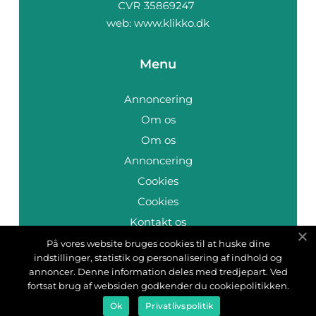
web:
www.klikko.dk
Menu
Annoncering
Om os
Om os
Annoncering
Cookies
Cookies
Kontakt os
Kontakt os
På vores website bruges cookies til at huske dine
indstillinger, statistik og personalisering af indhold og
Sitemap
annoncer. Denne information deles med tredjepart. Ved
Sitemap
fortsat brug af websiden godkender du cookiepolitikken.
Ok
Privatlivspolitik