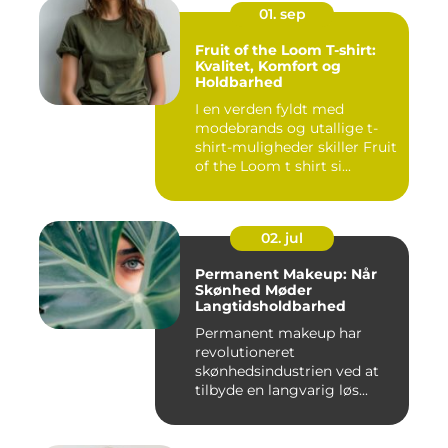
01. sep
Fruit of the Loom T-shirt:
Kvalitet, Komfort og
Holdbarhed
I en verden fyldt med
modebrands og utallige t-
shirt-muligheder skiller Fruit
of the Loom t shirt si...
02. jul
Permanent Makeup: Når
Skønhed Møder
Langtidsholdbarhed
Permanent makeup har
revolutioneret
skønhedsindustrien ved at
tilbyde en langvarig løs...