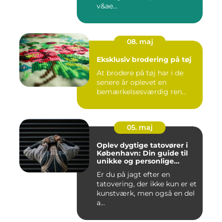
v&ae...
08. maj
Eksklusiv brodering på tøj
At brodere på tøj har i de
senere år oplevet en
bemærkelsesværdig ren...
05. maj
Oplev dygtige tatovører i
København: Din guide til
unikke og personlige
tatoveringer
Er du på jagt efter en
tatovering, der ikke kun er et
kunstværk, men også en del
a...