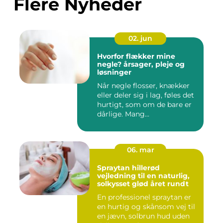
Flere Nyheder
02. jun
Hvorfor flækker mine
negle? årsager, pleje og
løsninger
Når negle flosser, knækker
eller deler sig i lag, føles det
hurtigt, som om de bare er
dårlige. Mang...
06. mar
Spraytan hillerød
vejledning til en naturlig,
solkysset glød året rundt
En professionel spraytan er
en hurtig og skånsom vej til
en jævn, solbrun hud uden