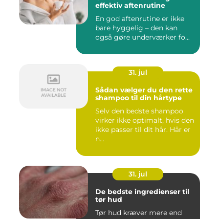
effektiv aftenrutine
En god aftenrutine er ikke
bare hyggelig – den kan
også gøre underværker fo...
31. jul
Sådan vælger du den rette
shampoo til din hårtype
Selv den bedste shampoo
virker ikke optimalt, hvis den
ikke passer til dit hår. Hår er
n...
31. jul
De bedste ingredienser til
tør hud
Tør hud kræver mere end