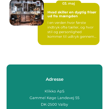
03. maj
Hvad skiller en dygtig frisør
ud fra mængden
I en verden hvor første
indtryk ofte tæller, og hvor
stil og personlighed
kommer til udtryk gennem
v...
Adresse