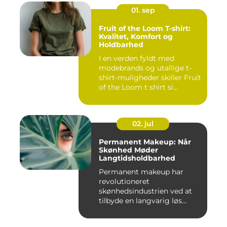
01. sep
Fruit of the Loom T-shirt:
Kvalitet, Komfort og
Holdbarhed
I en verden fyldt med
modebrands og utallige t-
shirt-muligheder skiller Fruit
of the Loom t shirt si...
02. jul
Permanent Makeup: Når
Skønhed Møder
Langtidsholdbarhed
Permanent makeup har
revolutioneret
skønhedsindustrien ved at
tilbyde en langvarig løs...