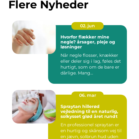
Flere Nyheder
02. jun
Hvorfor flækker mine
negle? årsager, pleje og
løsninger
Når negle flosser, knækker
eller deler sig i lag, føles det
hurtigt, som om de bare er
dårlige. Mang...
06. mar
Spraytan hillerød
vejledning til en naturlig,
solkysset glød året rundt
En professionel spraytan er
en hurtig og skånsom vej til
en jævn, solbrun hud uden