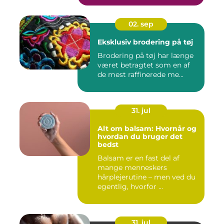
02. sep
Eksklusiv brodering på tøj
Brodering på tøj har længe
været betragtet som en af
de mest raffinerede me...
31. jul
Alt om balsam: Hvornår og
hvordan du bruger det
bedst
Balsam er en fast del af
mange menneskers
hårplejerutine – men ved du
egentlig, hvorfor ...
31. jul