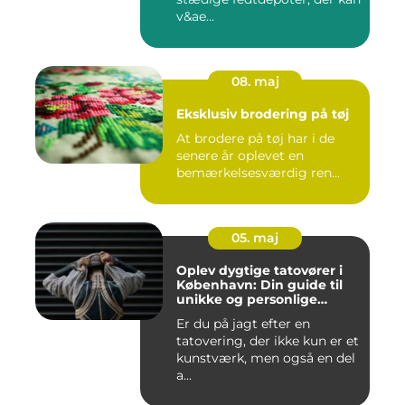
v&ae...
08. maj
Eksklusiv brodering på tøj
At brodere på tøj har i de
senere år oplevet en
bemærkelsesværdig ren...
05. maj
Oplev dygtige tatovører i
København: Din guide til
unikke og personlige
tatoveringer
Er du på jagt efter en
tatovering, der ikke kun er et
kunstværk, men også en del
a...