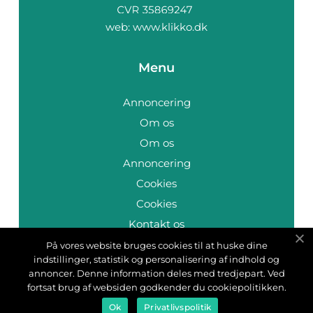
web:
www.klikko.dk
Menu
Annoncering
Om os
Om os
Annoncering
Cookies
Cookies
Kontakt os
Kontakt os
På vores website bruges cookies til at huske dine
indstillinger, statistik og personalisering af indhold og
Sitemap
annoncer. Denne information deles med tredjepart. Ved
Sitemap
fortsat brug af websiden godkender du cookiepolitikken.
Ok
Privatlivspolitik