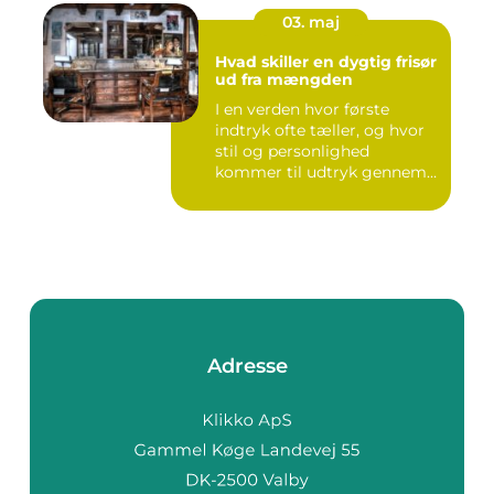
03. maj
Hvad skiller en dygtig frisør
ud fra mængden
I en verden hvor første
indtryk ofte tæller, og hvor
stil og personlighed
kommer til udtryk gennem
v...
Adresse