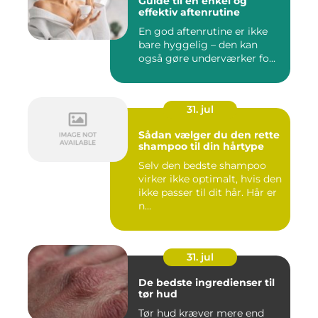
Guide til en enkel og
effektiv aftenrutine
En god aftenrutine er ikke
bare hyggelig – den kan
også gøre underværker fo...
31. jul
Sådan vælger du den rette
shampoo til din hårtype
Selv den bedste shampoo
virker ikke optimalt, hvis den
ikke passer til dit hår. Hår er
n...
31. jul
De bedste ingredienser til
tør hud
Tør hud kræver mere end