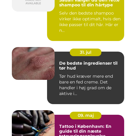
Sådan vælger du den rette
shampoo til din hårtype
Selv den bedste shampoo
virker ikke optimalt, hvis den
ikke passer til dit hår. Hår er
n...
31. jul
De bedste ingredienser til
tør hud
Tør hud kræver mere end
bare en fed creme. Det
handler i høj grad om de
aktive i...
09. maj
Tattoo i København: En
guide til din næste