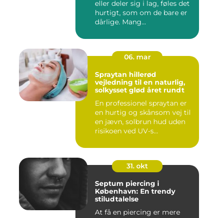
eller deler sig i lag, føles det
hurtigt, som om de bare er
dårlige. Mang...
06. mar
Spraytan hillerød
vejledning til en naturlig,
solkysset glød året rundt
En professionel spraytan er
en hurtig og skånsom vej til
en jævn, solbrun hud uden
risikoen ved UV-s...
31. okt
Septum piercing i
København: En trendy
stiludtalelse
At få en piercing er mere