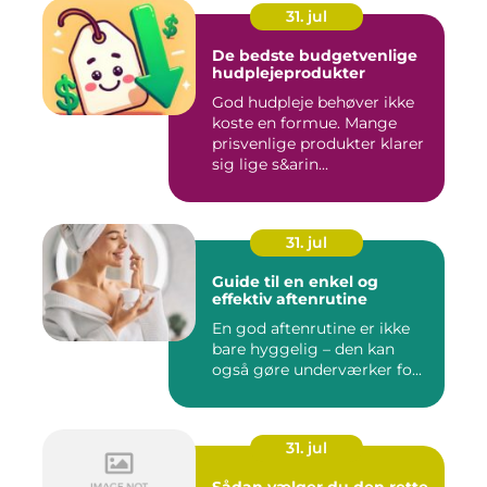
31. jul
De bedste budgetvenlige
hudplejeprodukter
God hudpleje behøver ikke
koste en formue. Mange
prisvenlige produkter klarer
sig lige s&arin...
31. jul
Guide til en enkel og
effektiv aftenrutine
En god aftenrutine er ikke
bare hyggelig – den kan
også gøre underværker fo...
31. jul