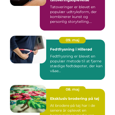
tatoveringsoplevelse
Tatoveringer er blevet en
populær udtryksform, der
kombinerer kunst og
personlig storytelling....
09. maj
Fedtfrysning i Hillerød
Fedtfrysning er blevet en
populær metode til at fjerne
stædige fedtdepoter, der kan
v&ae...
08. maj
Eksklusiv brodering på tøj
At brodere på tøj har i de
senere år oplevet en