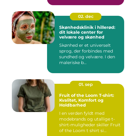
02. dec
Skønhedsklinik i hillerød:
dit lokale center for
velvære og skønhed
Skønhed er et universelt
sprog, der forbindes med
sundhed og velvære. I den
maleriske b...
01. sep
Fruit of the Loom T-shirt:
Kvalitet, Komfort og
Holdbarhed
I en verden fyldt med
modebrands og utallige t-
shirt-muligheder skiller Fruit
of the Loom t shirt si...