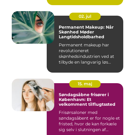
02. jul
Permanent Makeup: Når
Skønhed Møder
Langtidsholdbarhed
Permanent makeup har
revolutioneret
skønhedsindustrien ved at
tilbyde en langvarig løs...
15. maj
Søndagsåbne frisører i
København: Et
velkomment tilflugtssted
Frisørsaloner med
søndagsåbent er for nogle et
fristed, hvor de kan forkæle
sig selv i slutningen af...