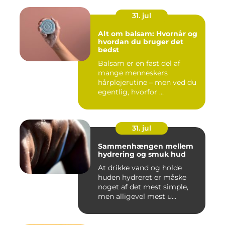
31. jul
Alt om balsam: Hvornår og
hvordan du bruger det
bedst
Balsam er en fast del af
mange menneskers
hårplejerutine – men ved du
egentlig, hvorfor ...
31. jul
Sammenhængen mellem
hydrering og smuk hud
At drikke vand og holde
huden hydreret er måske
noget af det mest simple,
men alligevel mest u...