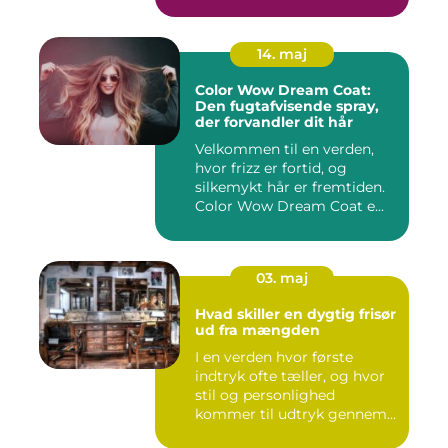
14. maj
Color Wow Dream Coat:
Den fugtafvisende spray,
der forvandler dit hår
Velkommen til en verden,
hvor frizz er fortid, og
silkemykt hår er fremtiden.
Color Wow Dream Coat e...
03. maj
Hvad skiller en dygtig frisør
ud fra mængden
I en verden hvor første
indtryk ofte tæller, og hvor
stil og personlighed
kommer til udtryk gennem
v...