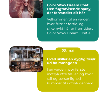
Color Wow Dream Coat:
Den fugtafvisende spray,
der forvandler dit hår
Velkommen til en verden,
hvor frizz er fortid, og
silkemykt hår er fremtiden.
Color Wow Dream Coat e...
03. maj
Hvad skiller en dygtig frisør
ud fra mængden
I en verden hvor første
indtryk ofte tæller, og hvor
stil og personlighed
kommer til udtryk gennem
v...