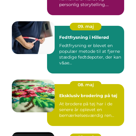
personlig storytelling....
09. maj
Fedtfrysning i Hillerød
Fedtfrysning er blevet en
populær metode til at fjerne
stædige fedtdepoter, der kan
v&ae...
08. maj
Eksklusiv brodering på tøj
At brodere på tøj har i de
senere år oplevet en
bemærkelsesværdig ren...