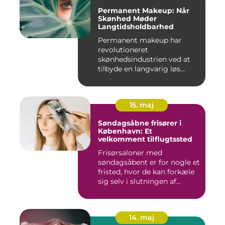
Permanent Makeup: Når
Skønhed Møder
Langtidsholdbarhed
Permanent makeup har
revolutioneret
skønhedsindustrien ved at
tilbyde en langvarig løs...
15. maj
Søndagsåbne frisører i
København: Et
velkomment tilflugtssted
Frisørsaloner med
søndagsåbent er for nogle et
fristed, hvor de kan forkæle
sig selv i slutningen af...
14. maj