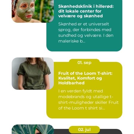
Skønhedsklinik i hillerød:
dit lokale center for
velvære og skønhed
Skønhed er et universelt
sprog, der forbindes med
sundhed og velvære. I den
maleriske b...
01. sep
Fruit of the Loom T-shirt:
Kvalitet, Komfort og
Holdbarhed
I en verden fyldt med
modebrands og utallige t-
shirt-muligheder skiller Fruit
of the Loom t shirt si...
02. jul