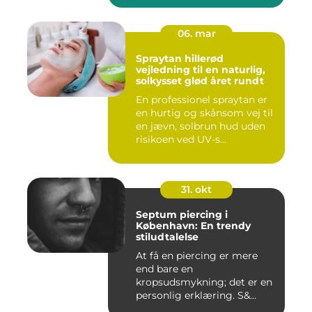
06. mar
Spraytan hillerød
vejledning til en naturlig,
solkysset glød året rundt
En professionel spraytan er
en hurtig og skånsom vej til
en jævn, solbrun hud uden
risikoen ved UV-s...
31. okt
Septum piercing i
København: En trendy
stiludtalelse
At få en piercing er mere
end bare en
kropsudsmykning; det er en
personlig erklæring. S&...