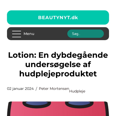
BEAUTYNYT.
dk
Menu
Lotion: En dybdegående
undersøgelse af
hudplejeproduktet
02 januar 2024
Peter Mortensen
Hudpleje