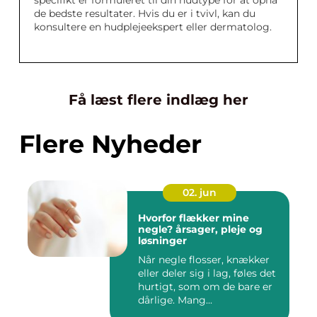
specifikt er formuleret til din hudtype for at opnå
de bedste resultater. Hvis du er i tvivl, kan du
konsultere en hudplejeekspert eller dermatolog.
Få læst flere indlæg her
Flere Nyheder
02. jun
Hvorfor flækker mine
negle? årsager, pleje og
løsninger
Når negle flosser, knækker
eller deler sig i lag, føles det
hurtigt, som om de bare er
dårlige. Mang...