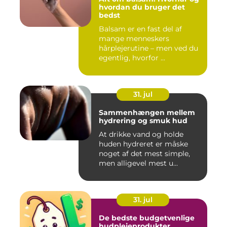
hvordan du bruger det
bedst
Balsam er en fast del af
mange menneskers
hårplejerutine – men ved du
egentlig, hvorfor ...
31. jul
Sammenhængen mellem
hydrering og smuk hud
At drikke vand og holde
huden hydreret er måske
noget af det mest simple,
men alligevel mest u...
31. jul
De bedste budgetvenlige
hudplejeprodukter