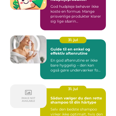
God hudpleje behøver ikke
koste en formue. Mange
prisvenlige produkter klarer
sig lige s&arin...
31. jul
Guide til en enkel og
effektiv aftenrutine
En god aftenrutine er ikke
bare hyggelig – den kan
også gøre underværker fo...
31. jul
Sådan vælger du den rette
shampoo til din hårtype
Selv den bedste shampoo
virker ikke optimalt, hvis den