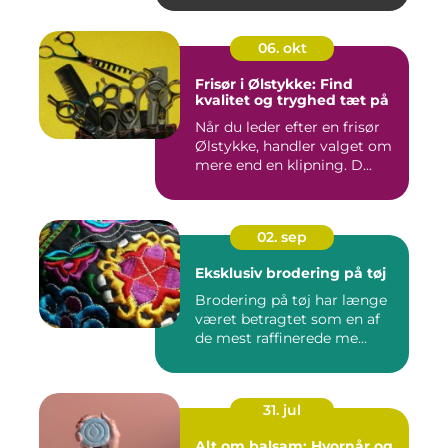
06. okt
Frisør i Ølstykke: Find
kvalitet og tryghed tæt på
Når du leder efter en frisør
Ølstykke, handler valget om
mere end en klipning. D...
02. sep
Eksklusiv brodering på tøj
Brodering på tøj har længe
været betragtet som en af
de mest raffinerede me...
31. jul
Alt om balsam: Hvornår og