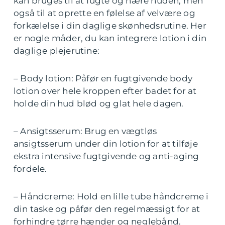
kan bruges til at fugte og nære huden, men
også til at oprette en følelse af velvære og
forkælelse i din daglige skønhedsrutine. Her
er nogle måder, du kan integrere lotion i din
daglige plejerutine:
– Body lotion: Påfør en fugtgivende body
lotion over hele kroppen efter badet for at
holde din hud blød og glat hele dagen.
– Ansigtsserum: Brug en vægtløs
ansigtsserum under din lotion for at tilføje
ekstra intensive fugtgivende og anti-aging
fordele.
– Håndcreme: Hold en lille tube håndcreme i
din taske og påfør den regelmæssigt for at
forhindre tørre hænder og neglebånd.