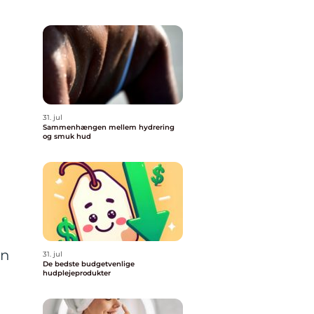
31. jul
Sammenhængen mellem hydrering
og smuk hud
en
31. jul
De bedste budgetvenlige
hudplejeprodukter