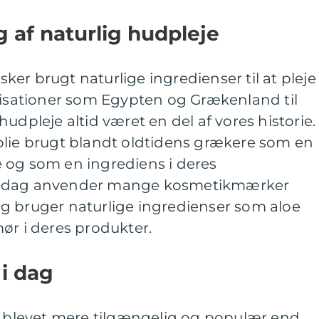
g af naturlig hudpleje
er brugt naturlige ingredienser til at pleje
ilisationer som Egypten og Grækenland til
udpleje altid været en del af vores historie.
olie brugt blandt oldtidens grækere som en
 og som en ingrediens i deres
I dag anvender mange kosmetikmærker
g bruger naturlige ingredienser som aloe
ør i deres produkter.
 i dag
je blevet mere tilgængelig og populær end