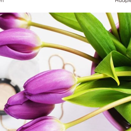
en
Hudpl