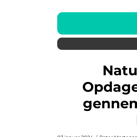
Naturlig Hudpleje:
Opdage
gennem