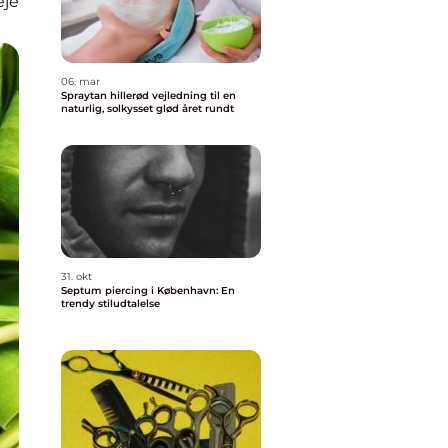
eje
06. mar
Spraytan hillerød vejledning til en
naturlig, solkysset glød året rundt
31. okt
Septum piercing i København: En
trendy stiludtalelse