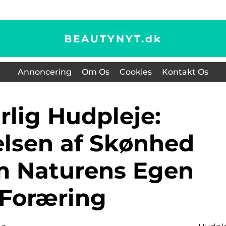
BEAUTYNYT.
dk
Annoncering
Om Os
Cookies
Kontakt Os
lsen af Skønhed
 Naturens Egen
Foræring