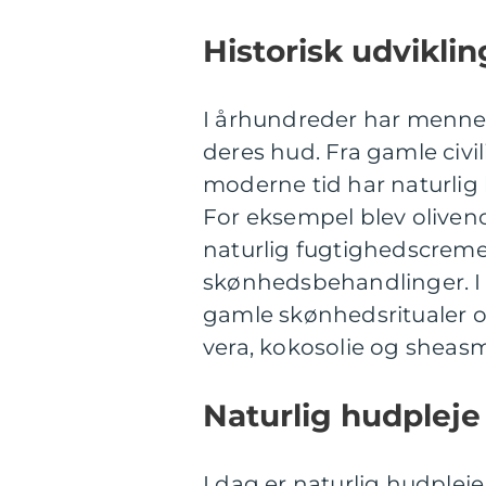
Historisk udviklin
I århundreder har mennesk
deres hud. Fra gamle civ
moderne tid har naturlig h
For eksempel blev oliven
naturlig fugtighedscreme
skønhedsbehandlinger. 
gamle skønhedsritualer o
vera, kokosolie og sheasm
Naturlig hudpleje
I dag er naturlig hudple