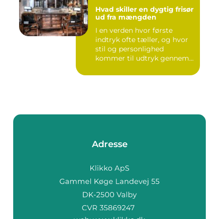
Hvad skiller en dygtig frisør
ud fra mængden
I en verden hvor første
indtryk ofte tæller, og hvor
stil og personlighed
kommer til udtryk gennem
v...
Adresse