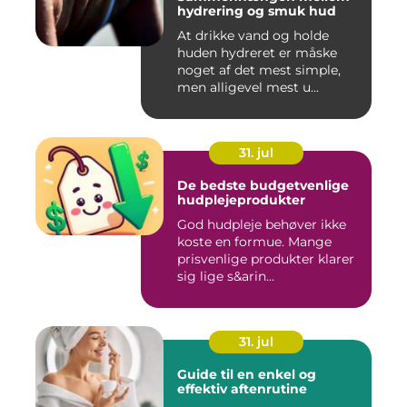
hydrering og smuk hud
At drikke vand og holde
huden hydreret er måske
noget af det mest simple,
men alligevel mest u...
31. jul
De bedste budgetvenlige
hudplejeprodukter
God hudpleje behøver ikke
koste en formue. Mange
prisvenlige produkter klarer
sig lige s&arin...
31. jul
Guide til en enkel og
effektiv aftenrutine