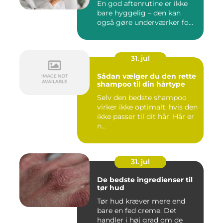
En god aftenrutine er ikke
bare hyggelig – den kan
også gøre underværker fo...
31. jul
Sådan vælger du den rette
shampoo til din hårtype
Selv den bedste shampoo
virker ikke optimalt, hvis den
ikke passer til dit hår. Hår er
n...
31. jul
De bedste ingredienser til
tør hud
Tør hud kræver mere end
bare en fed creme. Det
handler i høj grad om de