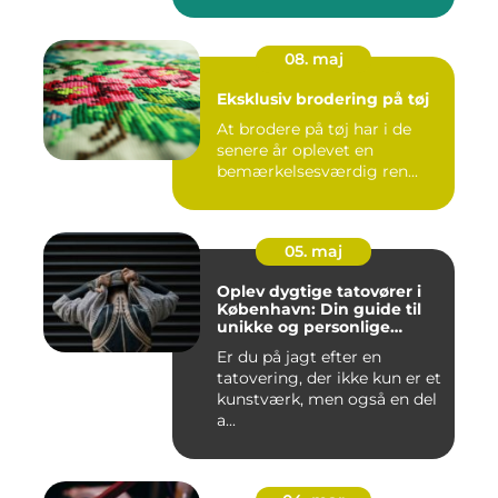
08. maj
Eksklusiv brodering på tøj
At brodere på tøj har i de
senere år oplevet en
bemærkelsesværdig ren...
05. maj
Oplev dygtige tatovører i
København: Din guide til
unikke og personlige
tatoveringer
Er du på jagt efter en
tatovering, der ikke kun er et
kunstværk, men også en del
a...