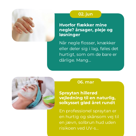
02. jun
Hvorfor flækker mine
negle? årsager, pleje og
løsninger
Når negle flosser, knækker
eller deler sig i lag, føles det
hurtigt, som om de bare er
dårlige. Mang...
06. mar
Spraytan hillerød
vejledning til en naturlig,
solkysset glød året rundt
En professionel spraytan er
en hurtig og skånsom vej til
en jævn, solbrun hud uden
risikoen ved UV-s...