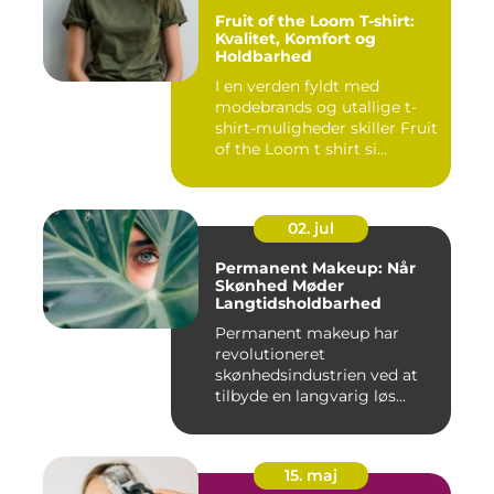
Fruit of the Loom T-shirt:
Kvalitet, Komfort og
Holdbarhed
I en verden fyldt med
modebrands og utallige t-
shirt-muligheder skiller Fruit
of the Loom t shirt si...
02. jul
Permanent Makeup: Når
Skønhed Møder
Langtidsholdbarhed
Permanent makeup har
revolutioneret
skønhedsindustrien ved at
tilbyde en langvarig løs...
15. maj