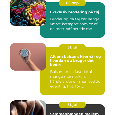
02. sep
Eksklusiv brodering på tøj
Brodering på tøj har længe
været betragtet som en af
de mest raffinerede me...
31. jul
Alt om balsam: Hvornår og
hvordan du bruger det
bedst
Balsam er en fast del af
mange menneskers
hårplejerutine – men ved du
egentlig, hvorfor ...
31. jul
Sammenhængen mellem