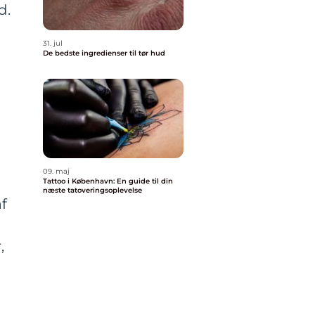
d.
31. jul
De bedste ingredienser til tør hud
09. maj
Tattoo i København: En guide til din
næste tatoveringsoplevelse
af
,