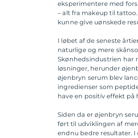
eksperimentere med forsk
– alt fra makeup til tatt
kunne give uønskede resu
I løbet af de seneste årti
naturlige og mere skån
Skønhedsindustrien har re
løsninger, herunder øjen
øjenbryn serum blev lance
ingredienser som peptider
have en positiv effekt på
Siden da er øjenbryn seru
ført til udviklingen af me
endnu bedre resultater. I