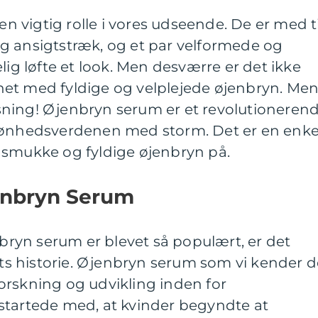
 en vigtig rolle i vores udseende. De er med ti
g ansigtstræk, og et par velformede og
lig løfte et look. Men desværre er det ikke
synet med fyldige og velplejede øjenbryn. Me
 løsning! Øjenbryn serum er et revolutioneren
kønhedsverdenen med storm. Det er en enke
 smukke og fyldige øjenbryn på.
enbryn Serum
nbryn serum er blevet så populært, er det
dets historie. Øjenbryn serum som vi kender d
s forskning og udvikling inden for
startede med, at kvinder begyndte at