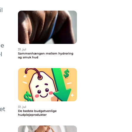
l
n
de
31. jul
l
Sammenhængen mellem hydrering
og smuk hud
31. jul
et
De bedste budgetvenlige
hudplejeprodukter