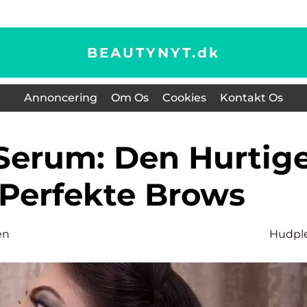
BEAUTYNYT.
dk
Annoncering
Om Os
Cookies
Kontakt Os
l Perfekte Brows
en
Hudpl