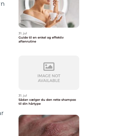
yn
31. jul
Guide til en enkel og effektiv
aftenrutine
31. jul
Sådan vælger du den rette shampoo
til din hårtype
ar