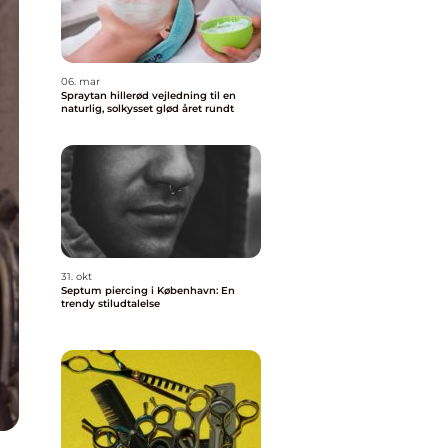
06. mar
Spraytan hillerød vejledning til en
naturlig, solkysset glød året rundt
31. okt
Septum piercing i København: En
trendy stiludtalelse