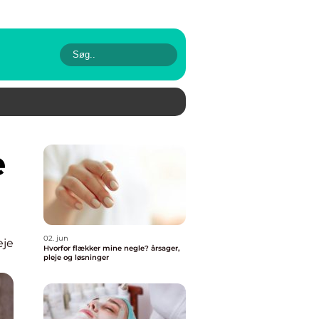
02. jun
eje
Hvorfor flækker mine negle? årsager,
pleje og løsninger