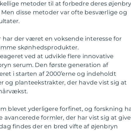
ellige metoder til at forbedre deres øjenbr
oo. Men disse metoder var ofte besværlige og
ltater.
er har der været en voksende interesse for
somme skønhedsprodukter.
ageret ved at udvikle flere innovative
bryn serum. Den første generation af
ret i starten af 2000’erne og indeholdt
 og planteekstrakter, der havde vist sig at
 hårvækst.
m blevet yderligere forfinet, og forskning h
re avancerede formler, der har vist sig at give
 dag findes der en bred vifte af øjenbryn