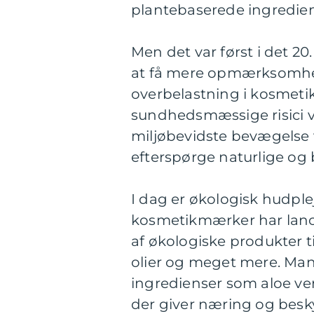
plantebaserede ingrediens
Men det var først i det 2
at få mere opmærksomhed
overbelastning i kosmetik
sundhedsmæssige risici v
miljøbevidste bevægelse 
efterspørge naturlige og
I dag er økologisk hudpl
kosmetikmærker har lancer
af økologiske produkter t
olier og meget mere. Man
ingredienser som aloe ver
der giver næring og besk