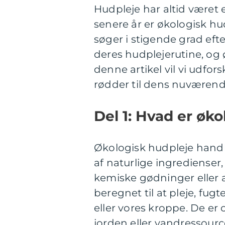
Hudpleje har altid været e
senere år er økologisk hu
søger i stigende grad eft
deres hudplejerutine, og 
denne artikel vil vi udfor
rødder til dens nuværend
Del 1: Hvad er øk
Økologisk hudpleje handle
af naturlige ingredienser,
kemiske gødninger eller a
beregnet til at pleje, fu
eller vores kroppe. De er
jorden eller vandressou