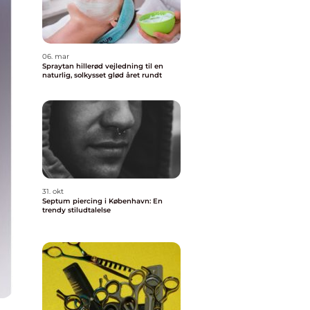
06. mar
Spraytan hillerød vejledning til en
naturlig, solkysset glød året rundt
31. okt
Septum piercing i København: En
trendy stiludtalelse