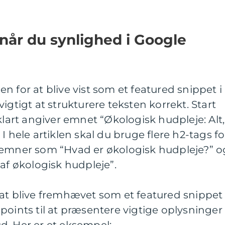
når du synlighed i Google
n for at blive vist som et featured snippet i
igtigt at strukturere teksten korrekt. Start
klart angiver emnet “Økologisk hudpleje: Alt,
I hele artiklen skal du bruge flere h2-tags fo
remner som “Hvad er økologisk hudpleje?” o
 af økologisk hudpleje”.
 at blive fremhævet som et featured snippet
points til at præsentere vigtige oplysninger
 ud. Her er et eksempel: