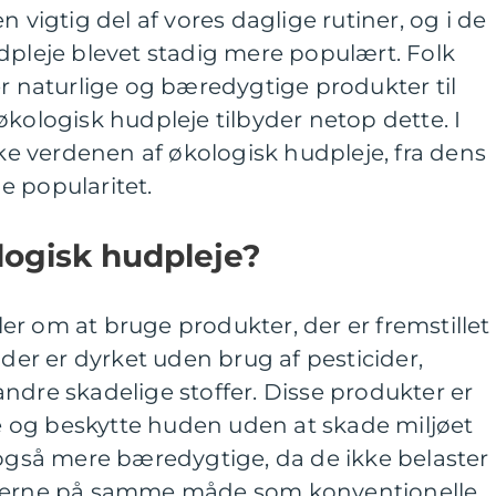
n vigtig del af vores daglige rutiner, og i de
dpleje blevet stadig mere populært. Folk
er naturlige og bæredygtige produkter til
økologisk hudpleje tilbyder netop dette. I
ske verdenen af økologisk hudpleje, fra dens
e popularitet.
ologisk hudpleje?
r om at bruge produkter, der er fremstillet
 der er dyrket uden brug af pesticider,
ndre skadelige stoffer. Disse produkter er
gte og beskytte huden uden at skade miljøet
 også mere bæredygtige, da de ikke belaster
rcerne på samme måde som konventionelle