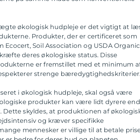
 ægte økologisk hudpleje er det vigtigt at læ
dukterne. Produkter, der er certificeret som
m Ecocert, Soil Association og USDA Organic
ræfte deres økologiske status. Disse
t produkterne er fremstillet med et minimum a
respekterer strenge bæredygtighedskriterier
sseret i økologisk hudpleje, skal også være
ogiske produkter kan være lidt dyrere en
 Dette skyldes, at produktionen af økologis
jdsintensiv og kræver specifikke
nge mennesker er villige til at betale pris
er er bedre for deres hud og planeten.