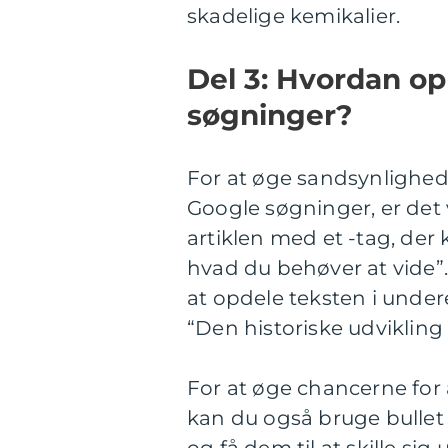
skadelige kemikalier.
Del 3: Hvordan op
søgninger?
For at øge sandsynlighede
Google søgninger, er det v
artiklen med et -tag, der 
hvad du behøver at vide”. 
at opdele teksten i unde
“Den historiske udvikling
For at øge chancerne for
kan du også bruge bullet 
og få dem til at skille sig