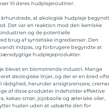
er til deres hudplejeroutiner.
0. århundrede, at økologisk hudpleje begynd
. Det var en reaktion mod den kemiske
industrien og de potentielle
ed brug af syntetiske ingredienser. Den
vandt indpas, og forbrugere begyndte at
 bæredygtige hudplejeprodukter.
eje blevet en blomstrende industri. Mange
et økologiske linjer, og der er en bred vift
il rådighed, herunder ansigtsrensere, cremer
ge af disse produkter indeholder effektive
a, kakao smør, jojobaolie og æteriske olier,
ytter huden uden at udsætte den for