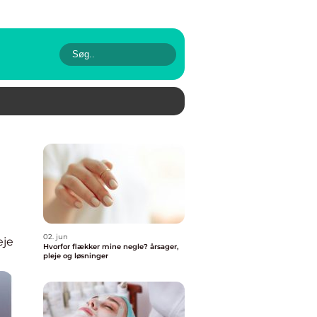
02. jun
eje
Hvorfor flækker mine negle? årsager,
pleje og løsninger