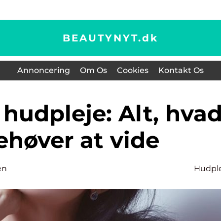
BEAUTYNYT.
dk
Annoncering
Om Os
Cookies
Kontakt Os
ehøver at vide
en
Hudpl