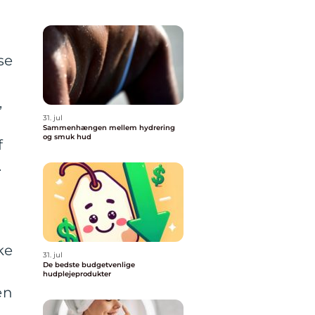
se
,
31. jul
Sammenhængen mellem hydrering
og smuk hud
f
.
d
ke
31. jul
De bedste budgetvenlige
hudplejeprodukter
en