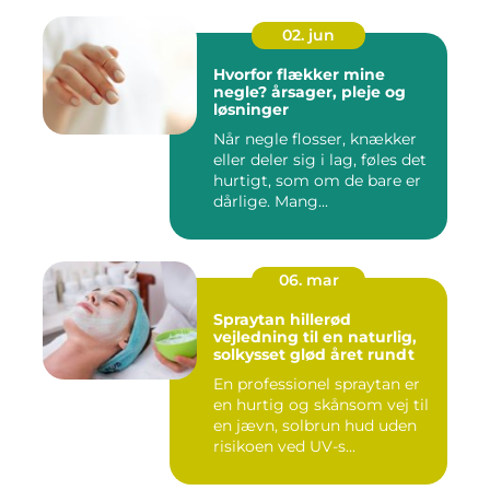
02. jun
Hvorfor flækker mine
negle? årsager, pleje og
løsninger
Når negle flosser, knækker
eller deler sig i lag, føles det
hurtigt, som om de bare er
dårlige. Mang...
06. mar
Spraytan hillerød
vejledning til en naturlig,
solkysset glød året rundt
En professionel spraytan er
en hurtig og skånsom vej til
en jævn, solbrun hud uden
risikoen ved UV-s...