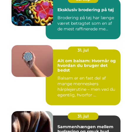
Eksklusiv brodering på tøj
Brodering på tøj har længe
været betragtet som en af
de mest raffinerede me...
31. jul
Alt om balsam: Hvornår og
hvordan du bruger det
bedst
Balsam er en fast del af
mange menneskers
hårplejerutine – men ved du
egentlig, hvorfor ...
31. jul
Sammenhængen mellem
hydrering og smuk hud