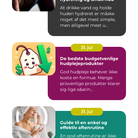
At drikke vand og holde
huden hydreret er måske
noget af det mest simple,
men alligevel mest u...
31. jul
De bedste budgetvenlige
hudplejeprodukter
God hudpleje behøver ikke
koste en formue. Mange
prisvenlige produkter klarer
sig lige s&arin...
31. jul
Guide til en enkel og
effektiv aftenrutine
En god aftenrutine er ikke