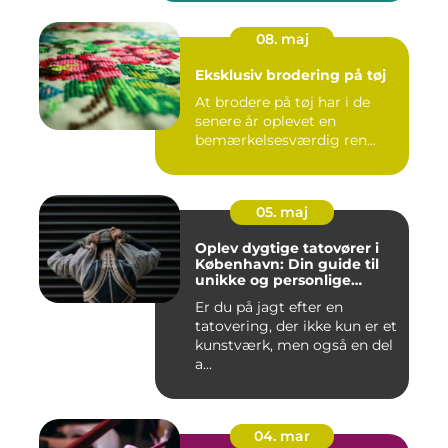
08. maj
Eksklusiv brodering på tøj
At brodere på tøj har i de
senere år oplevet en
bemærkelsesværdig ren...
05. maj
Oplev dygtige tatovører i
København: Din guide til
unikke og personlige
tatoveringer
Er du på jagt efter en
tatovering, der ikke kun er et
kunstværk, men også en del
a...
04. mar