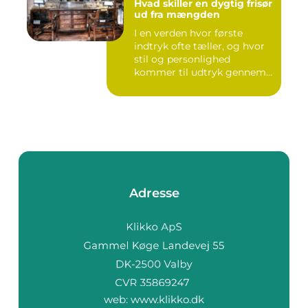
Hvad skiller en dygtig frisør
ud fra mængden
I en verden hvor første
indtryk ofte tæller, og hvor
stil og personlighed
kommer til udtryk gennem
v...
Adresse
web:
www.klikko.dk