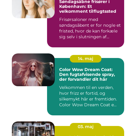
Søndagsåbne frisører i
København: Et
velkomment tilflugtssted
Frisørsaloner med
søndagsåbent er for nogle et
fristed, hvor de kan forkæle
sig selv i slutningen af...
14. maj
Color Wow Dream Coat:
Den fugtafvisende spray,
der forvandler dit hår
Velkommen til en verden,
hvor frizz er fortid, og
silkemykt hår er fremtiden.
Color Wow Dream Coat e...
03. maj