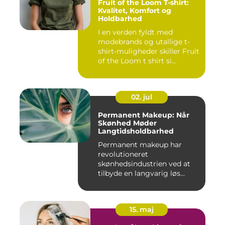
Fruit of the Loom T-shirt:
Kvalitet, Komfort og
Holdbarhed
I en verden fyldt med
modebrands og utallige t-
shirt-muligheder skiller Fruit
of the Loom t shirt si...
02. jul
Permanent Makeup: Når
Skønhed Møder
Langtidsholdbarhed
Permanent makeup har
revolutioneret
skønhedsindustrien ved at
tilbyde en langvarig løs...
15. maj