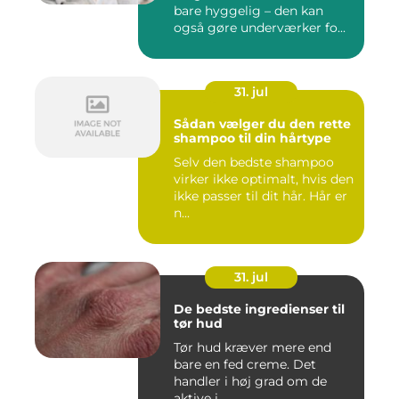
bare hyggelig – den kan
også gøre underværker fo...
31. jul
Sådan vælger du den rette
shampoo til din hårtype
Selv den bedste shampoo
virker ikke optimalt, hvis den
ikke passer til dit hår. Hår er
n...
31. jul
De bedste ingredienser til
tør hud
Tør hud kræver mere end
bare en fed creme. Det
handler i høj grad om de
aktive i...