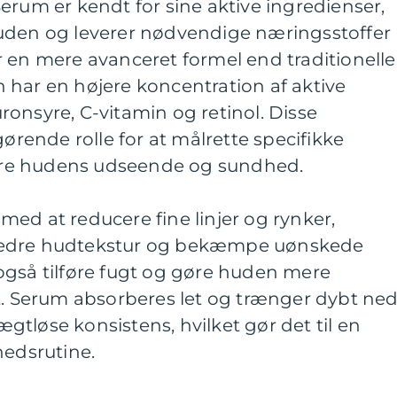
erum er kendt for sine aktive ingredienser,
uden og leverer nødvendige næringsstoffer
 en mere avanceret formel end traditionelle
 har en højere koncentration af aktive
onsyre, C-vitamin og retinol. Disse
gørende rolle for at målrette specifikke
re hudens udseende og sundhed.
ed at reducere fine linjer og rynker,
bedre hudtekstur og bekæmpe uønskede
også tilføre fugt og gøre huden mere
t. Serum absorberes let og trænger dybt ned
tløse konsistens, hvilket gør det til en
hedsrutine.