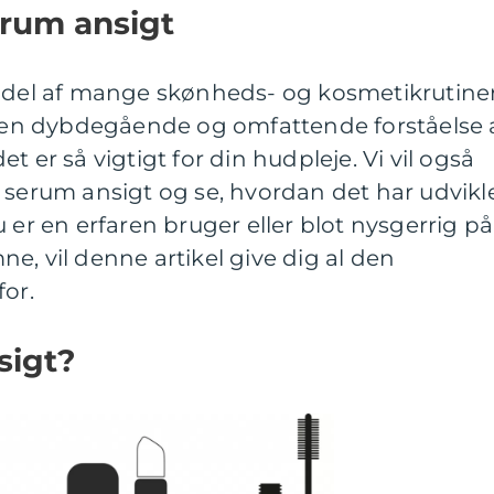
erum ansigt
g del af mange skønheds- og kosmetikrutiner
ig en dybdegående og omfattende forståelse 
t er så vigtigt for din hudpleje. Vi vil også
 serum ansigt og se, hvordan det har udvikl
 er en erfaren bruger eller blot nysgerrig på
e, vil denne artikel give dig al den
for.
sigt?