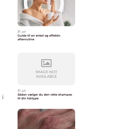
31. jul
Guide til en enkel og effektiv
aftenrutine
31. jul
Sådan vælger du den rette shampoo
 i
til din hårtype