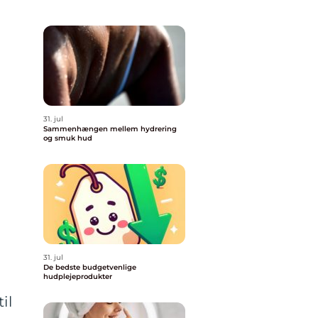
31. jul
Sammenhængen mellem hydrering
og smuk hud
31. jul
De bedste budgetvenlige
hudplejeprodukter
il