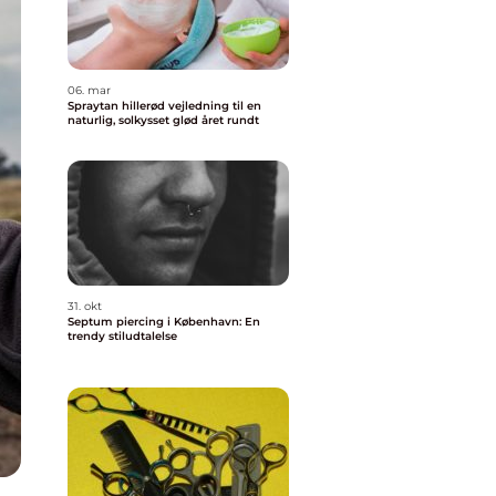
06. mar
Spraytan hillerød vejledning til en
naturlig, solkysset glød året rundt
31. okt
Septum piercing i København: En
trendy stiludtalelse