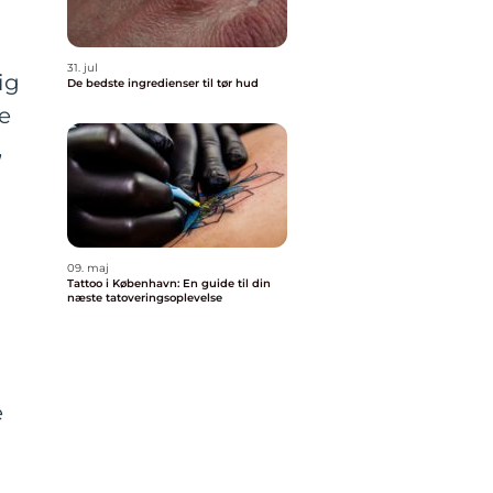
31. jul
ig
De bedste ingredienser til tør hud
e
,
09. maj
Tattoo i København: En guide til din
næste tatoveringsoplevelse
e