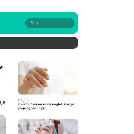
02. jun
eje
Hvorfor flækker mine negle? årsager,
pleje og løsninger