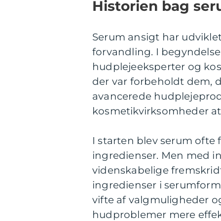
Historien bag ser
Serum ansigt har udvikle
forvandling. I begyndelse
hudplejeeksperter og kos
der var forbeholdt dem, d
avancerede hudplejeprod
kosmetikvirksomheder at 
I starten blev serum ofte
ingredienser. Men med in
videnskabelige fremskridt 
ingredienser i serumform
vifte af valgmuligheder o
hudproblemer mere effekt