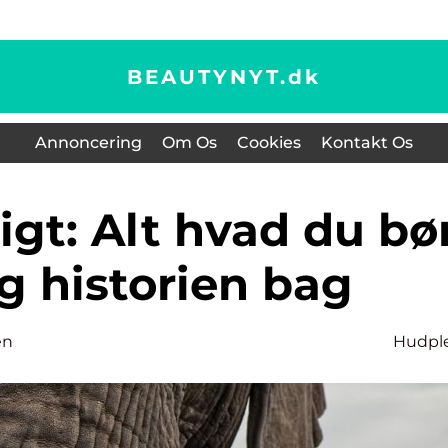
BEAUTYNYT.
dk
Annoncering
Om Os
Cookies
Kontakt Os
g historien bag
en
Hudpl