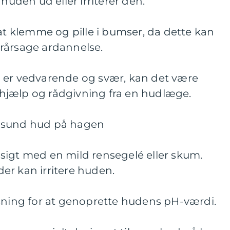
 huden ud eller irriterer den.
 at klemme og pille i bumser, da dette kan
rårsage ardannelse.
 er vedvarende og svær, kan det være
hjælp og rådgivning fra en hudlæge.
 sund hud på hagen
sigt med en mild rensegelé eller skum.
er kan irritere huden.
nsning for at genoprette hudens pH-værdi.