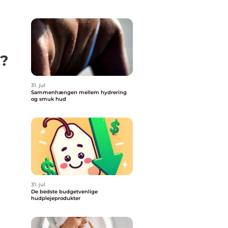
d?
31. jul
Sammenhængen mellem hydrering
og smuk hud
31. jul
De bedste budgetvenlige
hudplejeprodukter