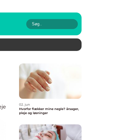
02. jun
eje
Hvorfor flækker mine negle? årsager,
pleje og løsninger