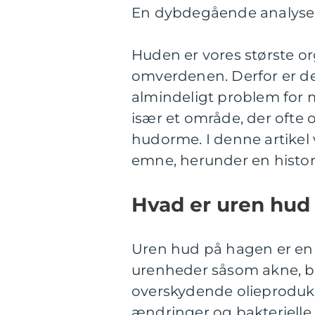
En dybdegående analyse 
Huden er vores største o
omverdenen. Derfor er det
almindeligt problem for
især et område, der ofte
hudorme. I denne artikel v
emne, herunder en histo
Hvad er uren hud
Uren hud på hagen er en 
urenheder såsom akne, b
overskydende olieprodukt
ændringer og bakterielle