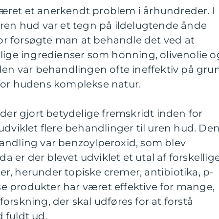
ret et anerkendt problem i århundreder. I
uren hud var et tegn på ildelugtende ånde
rfor forsøgte man at behandle det ved at
lige ingredienser som honning, olivenolie o
den var behandlingen ofte ineffektiv på gru
for hudens komplekse natur.
 der gjort betydelige fremskridt inden for
udviklet flere behandlinger til uren hud. De
andling var benzoylperoxid, som blev
da er der blevet udviklet et utal af forskellig
, herunder topiske cremer, antibiotika, p-
sse produkter har været effektive for mange,
orskning, der skal udføres for at forstå
 fuldt ud.