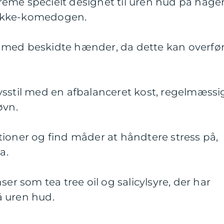
eme specielt designet til uren hud på hage
g ikke-komedogen.
 med beskidte hænder, da dette kan overfø
vsstil med en afbalanceret kost, regelmæssi
øvn.
ioner og find måder at håndtere stress på,
a.
ser som tea tree oil og salicylsyre, der har
å uren hud.