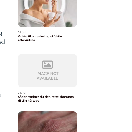
g
31. jul
Guide til en enkel og effektiv
nd
aftenrutine
n
31. jul
e
Sådan vælger du den rette shampoo
til din hårtype