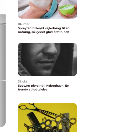
06. mar
Spraytan hillerød vejledning til en
naturlig, solkysset glød året rundt
31. okt
Septum piercing i København: En
trendy stiludtalelse