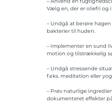
– Anvend en fugtighedscr
Vælg en, der er oliefri o
– Undgå at berøre hagen
bakterier til huden.
– Implementer en sund li
motion og tilstrækkelig s
– Undgå stressende situat
f.eks. meditation eller yog
– Prøv naturlige ingredien
dokumenteret effekter p