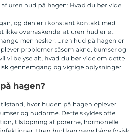
af uren hud på hagen: Hvad du bør vide
rgan, og den er i konstant kontakt med
 ikke overraskende, at uren hud er et
 mange mennesker. Uren hud på hagen er
 oplever problemer såsom akne, bumser og
il vi belyse alt, hvad du bør vide om dette
risk gennemgang og vigtige oplysninger.
 på hagen?
tilstand, hvor huden på hagen oplever
umser og hudorme. Dette skyldes ofte
ion, tilstopning af porerne, hormonelle
 infektioner. Uren hud kan være både fysisk