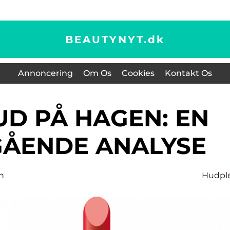
BEAUTYNYT.
dk
Annoncering
Om Os
Cookies
Kontakt Os
ÅENDE ANALYSE
n
Hudpl