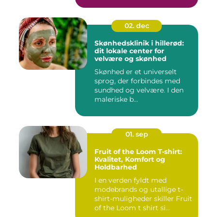
02. dec
Skønhedsklinik i hillerød:
dit lokale center for
velvære og skønhed
Skønhed er et universelt
sprog, der forbindes med
sundhed og velvære. I den
maleriske b...
01. sep
Fruit of the Loom T-shirt:
Kvalitet, Komfort og
Holdbarhed
I en verden fyldt med
modebrands og utallige t-
shirt-muligheder skiller Fruit
of the Loom t shirt si...