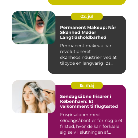
02. jul
Permanent Makeup: Når
Skønhed Møder
Langtidsholdbarhed
Permanent makeup har
revolutioneret
skønhedsindustrien ved at
tilbyde en langvarig løs...
15. maj
Søndagsåbne frisører i
København: Et
velkomment tilflugtssted
Frisørsaloner med
søndagsåbent er for nogle et
fristed, hvor de kan forkæle
sig selv i slutningen af...