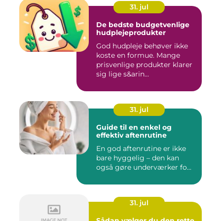
31. jul
De bedste budgetvenlige
hudplejeprodukter
God hudpleje behøver ikke
koste en formue. Mange
prisvenlige produkter klarer
sig lige s&arin...
31. jul
Guide til en enkel og
effektiv aftenrutine
En god aftenrutine er ikke
bare hyggelig – den kan
også gøre underværker fo...
31. jul
Sådan vælger du den rette