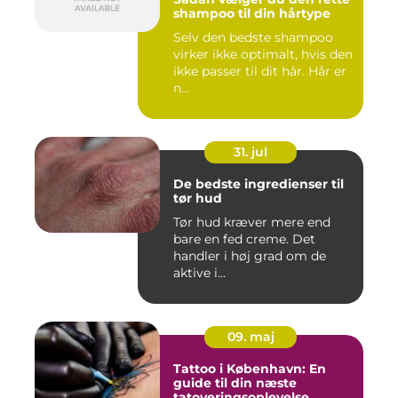
shampoo til din hårtype
Selv den bedste shampoo
virker ikke optimalt, hvis den
ikke passer til dit hår. Hår er
n...
31. jul
De bedste ingredienser til
tør hud
Tør hud kræver mere end
bare en fed creme. Det
handler i høj grad om de
aktive i...
09. maj
Tattoo i København: En
guide til din næste
tatoveringsoplevelse