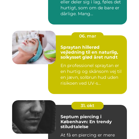
eller deler sig i lag, føles det
hurtigt, som om de bare er
dårlige. Mang...
06. mar
Spraytan hillerød
vejledning til en naturlig,
solkysset glød året rundt
En professionel spraytan er
en hurtig og skånsom vej til
en jævn, solbrun hud uden
risikoen ved UV-s...
31. okt
Septum piercing i
København: En trendy
stiludtalelse
At få en piercing er mere