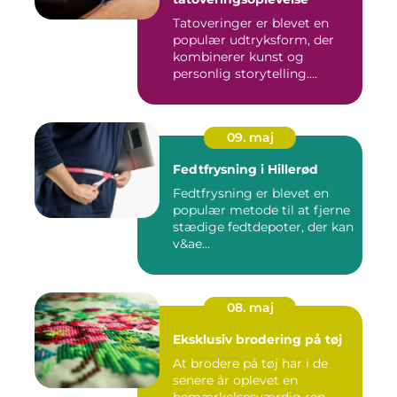
Tatoveringer er blevet en
populær udtryksform, der
kombinerer kunst og
personlig storytelling....
09. maj
Fedtfrysning i Hillerød
Fedtfrysning er blevet en
populær metode til at fjerne
stædige fedtdepoter, der kan
v&ae...
08. maj
Eksklusiv brodering på tøj
At brodere på tøj har i de
senere år oplevet en
bemærkelsesværdig ren...