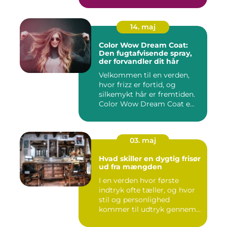
14. maj
Color Wow Dream Coat:
Den fugtafvisende spray,
der forvandler dit hår
Velkommen til en verden,
hvor frizz er fortid, og
silkemykt hår er fremtiden.
Color Wow Dream Coat e...
03. maj
Hvad skiller en dygtig frisør
ud fra mængden
I en verden hvor første
indtryk ofte tæller, og hvor
stil og personlighed
kommer til udtryk gennem
v...