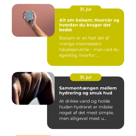
31. jul
Alt om balsam: Hvornår og
hvordan du bruger det
bedst
Balsam er en fast del af
mange menneskers
hårplejerutine – men ved du
egentlig, hvorfor ...
31. jul
Sammenhængen mellem
hydrering og smuk hud
At drikke vand og holde
huden hydreret er måske
noget af det mest simple,
men alligevel mest u...