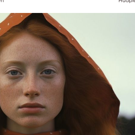
en
Hudpl