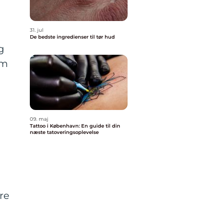
31. jul
De bedste ingredienser til tør hud
g
um
09. maj
Tattoo i København: En guide til din
næste tatoveringsoplevelse
re