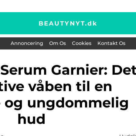
BEAUTYNYT.
dk
Annoncering
Om Os
Cookies
Kontakt Os
ive våben til en
e og ungdommelig
hud