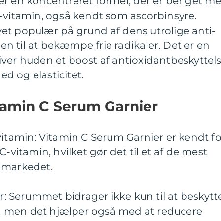
er en koncentreret formel, der er beriget m
C-vitamin, også kendt som ascorbinsyre.
et populær på grund af dens utrolige anti-
 til at bekæmpe frie radikaler. Det er en
iver huden et boost af antioxidantbeskyttel
d og elasticitet.
tamin C Serum Garnier
vitamin: Vitamin C Serum Garnier er kendt fo
C-vitamin, hvilket gør det til et af de mest
 markedet.
 Serummet bidrager ikke kun til at beskytt
 men det hjælper også med at reducere