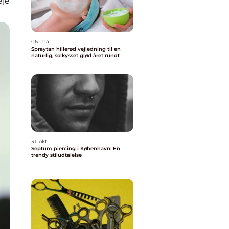
eje
06. mar
Spraytan hillerød vejledning til en
naturlig, solkysset glød året rundt
31. okt
Septum piercing i København: En
trendy stiludtalelse