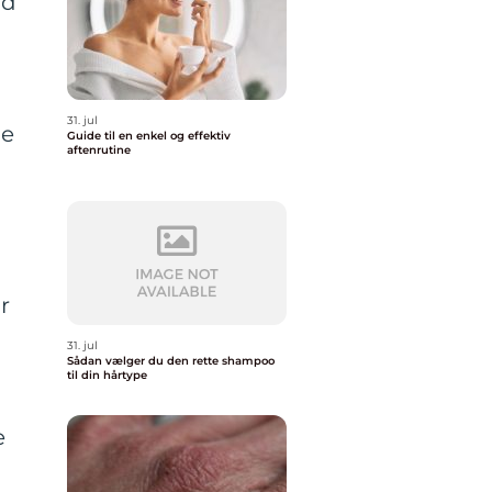
ed
31. jul
se
Guide til en enkel og effektiv
aftenrutine
r
31. jul
Sådan vælger du den rette shampoo
til din hårtype
e