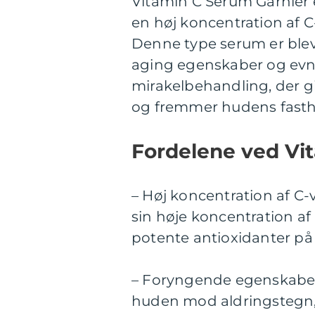
Vitamin C Serum Garnier 
en høj koncentration af 
Denne type serum er blev
aging egenskaber og evnen
mirakelbehandling, der g
og fremmer hudens fasthe
Fordelene ved Vi
– Høj koncentration af C-
sin høje koncentration af 
potente antioxidanter på
– Foryngende egenskaber:
huden mod aldringstegn,