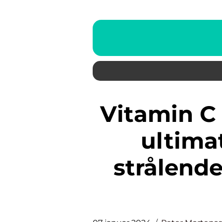
Vitamin C Serum Garnier: Det
ultimat
strålend