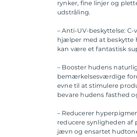
rynker, fine linjer og ple
udstråling.
– Anti-UV-beskyttelse: C-
hjælper med at beskytte 
kan være et fantastisk su
– Booster hudens naturli
bemærkelsesværdige ford
evne til at stimulere prod
bevare hudens fasthed og 
– Reducerer hyperpigmen
reducere synligheden af p
jævn og ensartet hudton