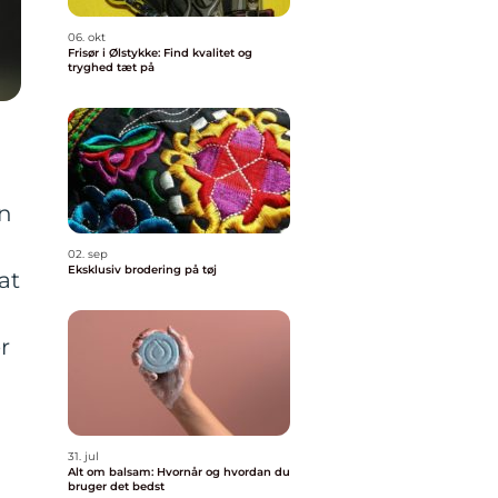
06. okt
Frisør i Ølstykke: Find kvalitet og
tryghed tæt på
en
02. sep
Eksklusiv brodering på tøj
at
r
31. jul
Alt om balsam: Hvornår og hvordan du
bruger det bedst