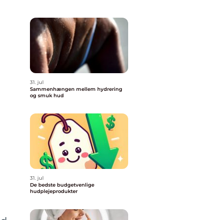
31. jul
Sammenhængen mellem hydrering
og smuk hud
31. jul
De bedste budgetvenlige
hudplejeprodukter